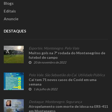
Blogs
Editais
Anuncie
DESTAQUES
Esportes
,
Montenegro
,
Pelo Vale
Muitos gols na 7ª rodada do Montenegrino de
futebol de campo
20 de novembro de 2022
Pelo Vale
,
São Sebastião do Caí
,
Utilidade Pública
Caí tem 71 novos casos de Covid em uma
semana
1 de julho de 2022
Destaque
,
Montenegro
,
Segurança
Atropelamento com morte de idosa na ERS-411
em Montenegro