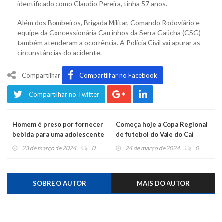
identificado como Claudio Pereira, tinha 57 anos.
Além dos Bombeiros, Brigada Militar, Comando Rodoviário e
equipe da Concessionária Caminhos da Serra Gaúcha (CSG)
também atenderam a ocorrência. A Polícia Civil vai apurar as
circunstâncias do acidente.
Compartilhar
Compartilhar no Facebook
Compartilhar no Twitter
Homem é preso por fornecer
Começa hoje a Copa Regional
bebida para uma adolescente
de futebol do Vale do Caí
encontrada caída na rua
23 de março de 2024
0
24 de março de 2024
0
SOBRE O AUTOR
MAIS DO AUTOR