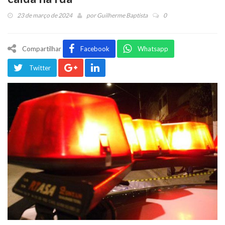
23 de março de 2024
por
Guilherme Baptista
0
Compartilhar
Facebook
Whatsapp
Twitter