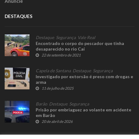
Anuncie
DESTAQUES
Destaque
,
Segurança
,
Vale Real
Encontrado o corpo do pescador que tinha
desaparecido no rio Caí
22 de setembro de 2021
Capela de Santana
,
Destaque
,
Segurança
Investigado por extorsão é preso com drogas e
arma
11 de julho de 2025
Barão
,
Destaque
,
Segurança
Prisão por embriaguez ao volante em acidente
em Barão
20 de abril de 2026