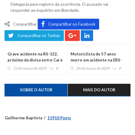
Delegacia para registro da ocorrência. O acusado vai
responder ao inquérito em liberdade.
Compartilhar
Compartilhar no Facebook
Compartilhar no Twitter
Grave acidente na RS-122,
Motociclista de 57 anos
próximo da divisa entre Caí e
morre em acidente na ERS-
Bom Princípio
122 no Caí
23 de março de 2024
0
24 de março de 2024
0
SOBRE O AUTOR
MAIS DO AUTOR
Guilherme Baptista
11910 Posts