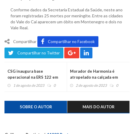
Conforme dados da Secretaria Estadual da Saúde, neste ano
foram registradas 25 mortes por meningite. Entre as cidades
do Vale do Caí aparecem um óbito em Montenegro e dois no
Vale Real.
Compartilhar
Compartilhar no Facebook
Compartilhar no Twitter
CSG inaugura base
Morador de Harmonia é
operacional na ERS 122 em
atropelado na calçada em
Bom Princípio
Montenegro
1 de agosto de 2023
0
2 de agosto de 2023
0
SOBRE O AUTOR
MAIS DO AUTOR