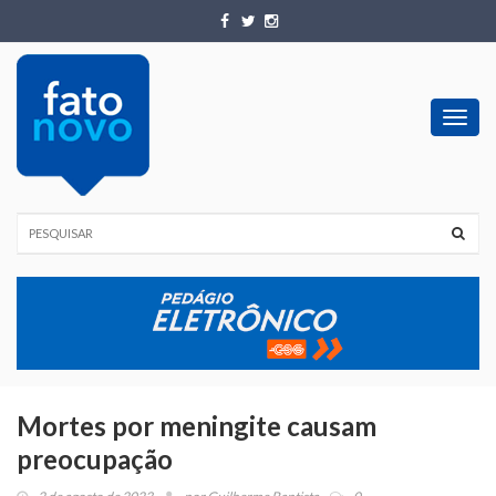
Toggl
navig
Mortes por meningite causam
preocupação