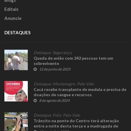
Editais
Anuncie
DESTAQUES
Destaque
,
Segurança
Queda de avião com 242 pessoas tem um
sobrevivente
12 de junho de 2025
Destaque
,
Montenegro
,
Pelo Vale
Cacá recebe transplante de medula e precisa de
doações de sangue e recursos
8 de agosto de 2024
Destaque
,
Feliz
,
Pelo Vale
Trânsito na ponte do Centro terá alteração
entre a noite desta terça e a madrugada de