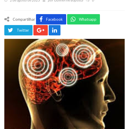
2 de agosto de 2023
por
Guilherme Baptista
0
Compartilhar
Facebook
Whatsapp
Twitter