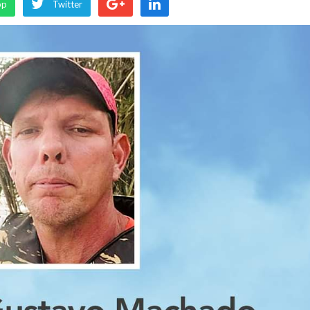
pp
Twitter