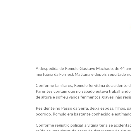
A despedida de Romulo Gustavo Machado, de 44 anos,
mortuária da Forneck Mattana e depois sepultado n
Conforme familiares, Romulo foi vítima de acidente
Parentes contam que no sábado estava trabalhando 
de altura e sofreu vários ferimentos graves, não resis
Residente no Passo da Serra, deixa esposa, filhos, 
ocorrido. Romulo era bastante conhecido e estimado
Conforme registro policial, a vítima teria se aciden
caído de uma altura de cerca de dez metros de altu