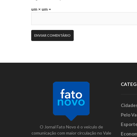
um × um =
CATEG
Cidade
Pelo Va
Esport
O Jornal Fato Novo é o veículo de
comunicação com maior circulação no Vale
Econom