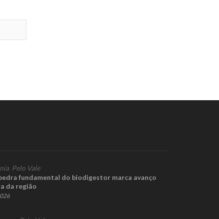
nia
,
Pelo Vale
pedra fundamental do biodigestor marca avanço
ra da região
2026