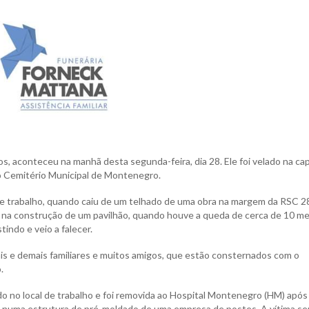
 aconteceu na manhã desta segunda-feira, dia 28. Ele foi velado na ca
o Cemitério Municipal de Montenegro.
 de trabalho, quando caiu de um telhado de uma obra na margem da RSC 2
na construção de um pavilhão, quando houve a queda de cerca de 10 m
tindo e veio a falecer.
pais e demais familiares e muitos amigos, que estão consternados com o
.
tado no local de trabalho e foi removida ao Hospital Montenegro (HM) após
ra numa estrutura de pré-moldado de uma empresa de postes. A vítima se