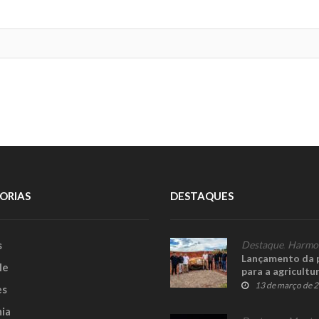
ORIAS
DESTAQUES
s
Destaque
,
Harmo
Lançamento da 
le
para a agricultu
13 de março de 
es
ia