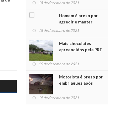
para crianças na
18 de dezembro de 2021
Chegada do Papai Noel
Homem é preso por
agredir e manter
mulher em cárcere
18 de dezembro de 2021
privado
Mais chocolates
apreendidos pela PRF
são entregues a
crianças no Natal
19 de dezembro de 2021
Solidário
Motorista é preso por
embriaguez após
acidente com dois
feridos
19 de dezembro de 2021