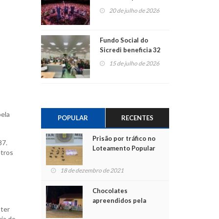
ao show dos 45 anos
20 de julho de 2026
para mais associados
Fundo Social do
Sicredi beneficia 32
projetos em
15 de julho de 2026
Montenegro
pela
POPULAR
RECENTES
Prisão por tráfico no
87.
Loteamento Popular
etros
18 de dezembro de 2021
Chocolates
apreendidos pela
 ter
Polícia são entregues
ria de