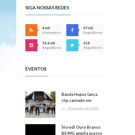
SIGA NOSSAS REDES
4 mil
97 mil
Assinantes
Seguidores
53,6 mil
618
Seguidores
Seguidores
EVENTOS
Banda Hopus lança
clip cantado em
alemão e inglês
22 de julho de 2026
Sicredi Ouro Branco
RS/MG amplia acesso