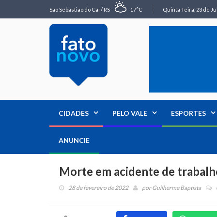
São Sebastião do Caí / RS
17°C
Quinta-feira, 23 de Ju
CIDADES
PELO VALE
ESPORTES
ANUNCIE
Morte em acidente de trabalho
28 de fevereiro de 2022
por
Guilherme Baptista