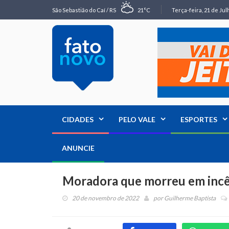
São Sebastião do Caí / RS
21°C
Terça-feira, 21 de Jul
CIDADES
PELO VALE
ESPORTES
ANUNCIE
Moradora que morreu em incê
20 de novembro de 2022
por
Guilherme Baptista