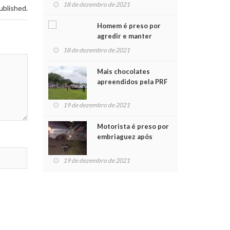
para crianças na
18 de dezembro de 2021
ublished.
Chegada do Papai Noel
Homem é preso por
agredir e manter
mulher em cárcere
18 de dezembro de 2021
privado
Mais chocolates
apreendidos pela PRF
são entregues a
crianças no Natal
19 de dezembro de 2021
Solidário
Motorista é preso por
embriaguez após
acidente com dois
feridos
19 de dezembro de 2021