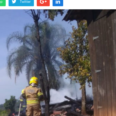
pp
Twitter