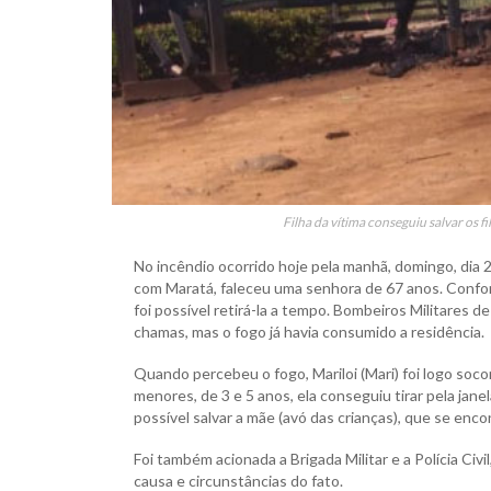
Filha da vítima conseguiu salvar os f
No incêndio ocorrido hoje pela manhã, domingo, dia 2
com Maratá, faleceu uma senhora de 67 anos. Confor
foi possível retirá-la a tempo. Bombeiros Militares 
chamas, mas o fogo já havia consumido a residência.
Quando percebeu o fogo, Mariloi (Mari) foi logo socor
menores, de 3 e 5 anos, ela conseguiu tirar pela jan
possível salvar a mãe (avó das crianças), que se enc
Foi também acionada a Brigada Militar e a Polícia Civil
causa e circunstâncias do fato.