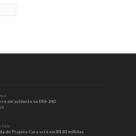
nça
rre em acidente na ERS-240
026
 Vale
ida do Projeto Cura está em R$ 83 milhões