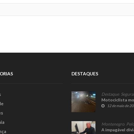
ORIAS
DESTAQUES
s
Destaque
,
Segura
Motociclista mo
le
12 de maio de 2
es
ia
Montenegro
,
Pelo
A impagável dív
nça