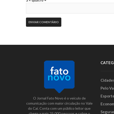
3 × quatro =
CATEG
Cidade
Pelo Va
Esport
O Jornal Fato Novo é o veículo de
comunicação com maior circulação no Vale
Econom
do Caí. Conta com um público leitor que
Segura
chega a mais 25.000 pessoas e cobre o