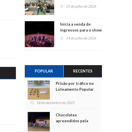
projetos em
15 de julho de 2026
Montenegro
Inicia a venda de
ingressos para o show
do Jota Quest nos 45
14 de julho de 2026
anos da Sicredi Ouro
Branco RS/MG
POPULAR
RECENTES
Prisão por tráfico no
Loteamento Popular
18 de dezembro de 2021
Chocolates
apreendidos pela
Polícia são entregues