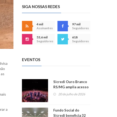
SIGA NOSSAS REDES
4 mil
97 mil
Assinantes
Seguidores
53,6 mil
618
Seguidores
Seguidores
EVENTOS
ivisa
não
 as
Sicredi Ouro Branco
RS/MG amplia acesso
ao show dos 45 anos
mais
20 de julho de 2026
para mais associados
rar a
Fundo Social do
Sicredi beneficia 32