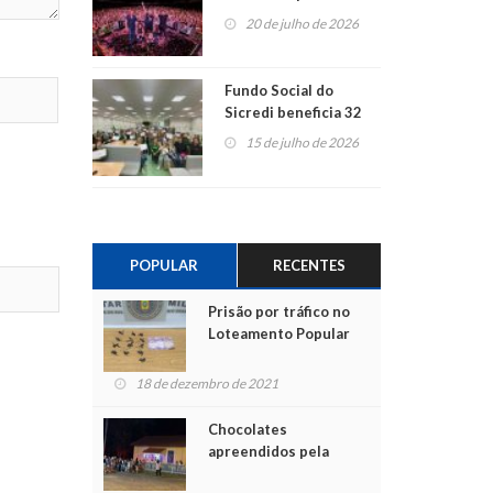
ao show dos 45 anos
20 de julho de 2026
para mais associados
Fundo Social do
Sicredi beneficia 32
projetos em
15 de julho de 2026
Montenegro
POPULAR
RECENTES
Prisão por tráfico no
Loteamento Popular
18 de dezembro de 2021
Chocolates
apreendidos pela
Polícia são entregues