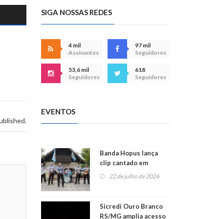
SIGA NOSSAS REDES
4 mil
97 mil
Assinantes
Seguidores
53,6 mil
618
Seguidores
Seguidores
EVENTOS
ublished.
Banda Hopus lança
clip cantado em
alemão e inglês
22 de julho de 2026
Sicredi Ouro Branco
RS/MG amplia acesso