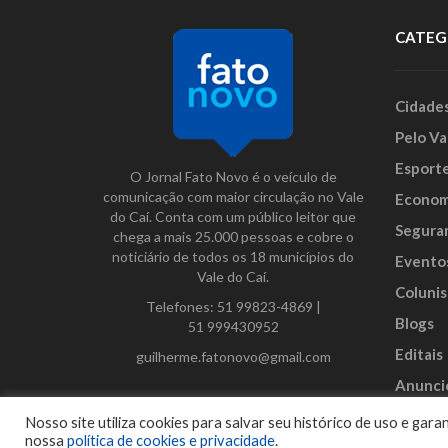
CATEG
Cidade
Pelo Va
Esport
O Jornal Fato Novo é o veículo de
comunicação com maior circulação no Vale
Econom
do Caí. Conta com um público leitor que
Segura
chega a mais 25.000 pessoas e cobre o
noticiário de todos os 18 municípios do
Evento
Vale do Caí.
Colunis
Telefones:
51 99823-4869
|
Blogs
51 999430952
Editais
guilherme.fatonovo@gmail.com
Anunci
Facebook
Instagram
Twitter
Nosso site utiliza cookies para salvar seu histórico de uso e ga
nossa
política de cookies e privacidade
.