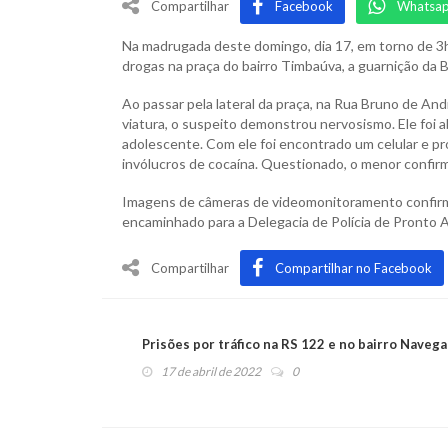
Compartilhar
Facebook
Whatsa
Na madrugada deste domingo, dia 17, em torno de 3h
drogas na praça do bairro Timbaúva, a guarnição da B
Ao passar pela lateral da praça, na Rua Bruno de And
viatura, o suspeito demonstrou nervosismo. Ele foi 
adolescente. Com ele foi encontrado um celular e pró
invólucros de cocaína. Questionado, o menor confir
Imagens de câmeras de videomonitoramento confirmar
encaminhado para a Delegacia de Polícia de Pronto A
Compartilhar
Compartilhar no Facebook
Prisões por tráfico na RS 122 e no bairro Naveg
17 de abril de 2022
0