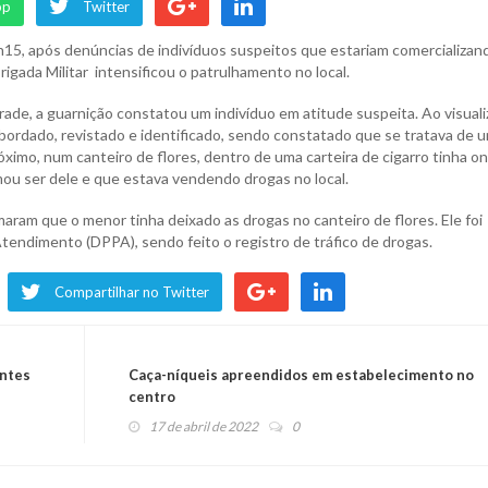
pp
Twitter
15, após denúncias de indivíduos suspeitos que estariam comercializan
rigada Militar intensificou o patrulhamento no local.
rade, a guarnição constatou um indivíduo em atitude suspeita. Ao visuali
abordado, revistado e identificado, sendo constatado que se tratava de 
ximo, num canteiro de flores, dentro de uma carteira de cigarro tinha o
mou ser dele e que estava vendendo drogas no local.
am que o menor tinha deixado as drogas no canteiro de flores. Ele foi
tendimento (DPPA), sendo feito o registro de tráfico de drogas.
Compartilhar no Twitter
antes
Caça-níqueis apreendidos em estabelecimento no
centro
17 de abril de 2022
0