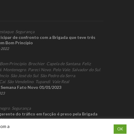
estaque
,
Segurança
icipar de confronto com a Brigada que teve três
em Bom Princípio
e 2022
Bom Princípio
,
Brochier
,
Capela de Santana
,
Feliz
,
á
,
Montenegro
,
Pareci Novo
,
Pelo Vale
,
Salvador do Sul
,
êncio
,
São José do Sul
,
São Pedro da Serra
,
Caí
,
São Vendelino
,
Tupandi
,
Vale Real
a Semana Fato Novo 01/01/2023
2023
negro
,
Segurança
erente do tráfico em facção é preso pela Brigada
021
com a
OK