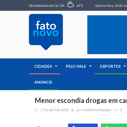
São Sebastião do Caí / RS
14°C
Quinta-feira, 23 de Ju
CIDADES
PELO VALE
ESPORTES
ANUNCIE
Menor escondia drogas em ca
17 de abril de 2022
por
Guilherme Baptista
0