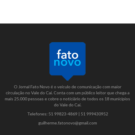
O Jornal Fato Novo é o veículo de comunicação com maior
circulação no Vale do Caí. Conta com um público leitor que chega a
mais 25.000 pessoas e cobre o noticiário de todos os 18 municípios
do Vale do Caí.
Telefones:
51 99823-4869
|
51 999430952
guilherme.fatonovo@gmail.com