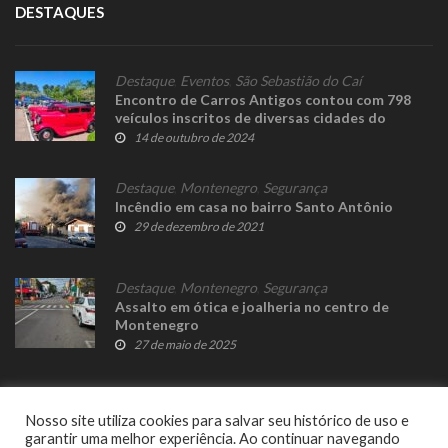
DESTAQUES
Destaque
,
Eventos
,
São Sebastião do Caí
Encontro de Carros Antigos contou com 798
veículos inscritos de diversas cidades do
Estado
14 de outubro de 2024
Destaque
,
Montenegro
,
Segurança
Incêndio em casa no bairro Santo Antônio
29 de dezembro de 2021
Destaque
,
Montenegro
,
Segurança
Assalto em ótica e joalheria no centro de
Montenegro
27 de maio de 2025
Nosso site utiliza cookies para salvar seu histórico de uso e
garantir uma melhor experiência. Ao continuar navegando