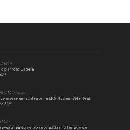
 do Caí
o do arroio Cadeia
2021
nça
,
Vale Real
o morre em acidente na ERS-452 em Vale Real
de 2025
 Vale
revestimento serão retomadas no feriado de