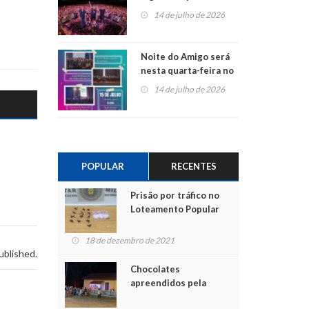
do Jota Quest nos 45
14 de julho de 2026
anos da Sicredi Ouro
Branco RS/MG
Noite do Amigo será
nesta quarta-feira no
Centro de Cultura de
14 de julho de 2026
São Sebastião do Caí
POPULAR
RECENTES
Prisão por tráfico no
Loteamento Popular
18 de dezembro de 2021
ublished.
Chocolates
apreendidos pela
Polícia são entregues