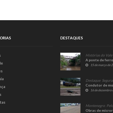
ORIAS
DESTAQUES
s
Histórias do Vale
A ponte de ferr
le
15 de março de 
es
ia
Destaque
,
Segura
Condutor de mot
nça
16 de dezembro 
s
tas
Montenegro
,
Pelo
Obras de micror