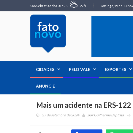
São Sebastião do Caí / RS
27°C
Domingo, 19 de Julho 
CIDADES
PELO VALE
ESPORTES
ANUNCIE
Mais um acidente na ERS-122 
27 de setembro de 2024
por
Guilherme Baptista