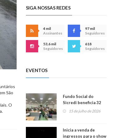
SIGA NOSSAS REDES
4 mil
97 mil
Assinantes
Seguidores
53,6 mil
618
Seguidores
Seguidores
EVENTOS
untários
 em São
Fundo Social do
Sicredi beneficia 32
iais. O
projetos em
a.
15 de julho de 2026
Montenegro
Inicia a venda de
ingressos para o show