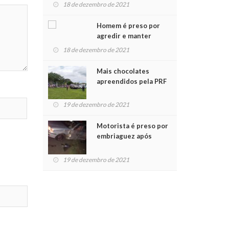
para crianças na
18 de dezembro de 2021
Chegada do Papai Noel
Homem é preso por
agredir e manter
mulher em cárcere
18 de dezembro de 2021
privado
Mais chocolates
apreendidos pela PRF
são entregues a
crianças no Natal
19 de dezembro de 2021
Solidário
Motorista é preso por
embriaguez após
acidente com dois
feridos
19 de dezembro de 2021