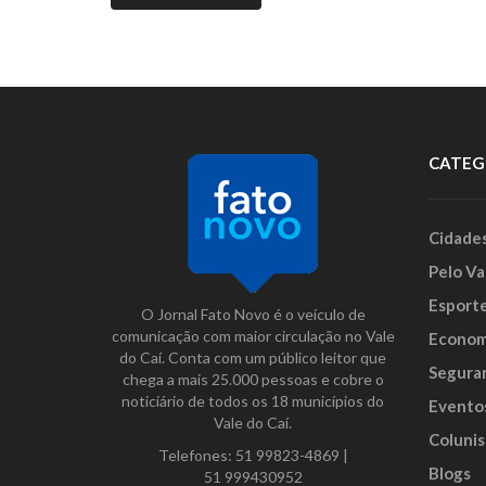
CATEG
Cidade
Pelo Va
Esport
O Jornal Fato Novo é o veículo de
comunicação com maior circulação no Vale
Econom
do Caí. Conta com um público leitor que
Segura
chega a mais 25.000 pessoas e cobre o
noticiário de todos os 18 municípios do
Evento
Vale do Caí.
Colunis
Telefones:
51 99823-4869
|
Blogs
51 999430952