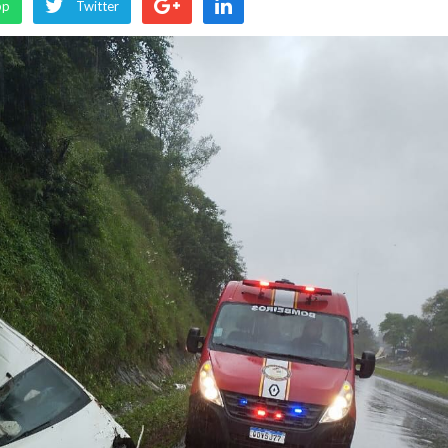
pp
Twitter