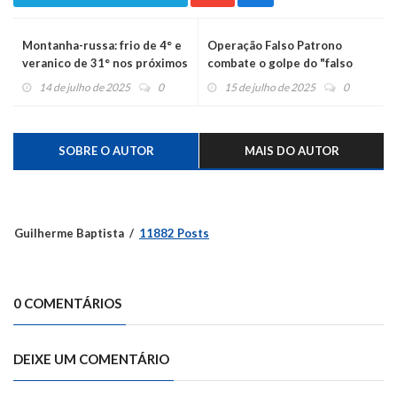
Montanha-russa: frio de 4° e
Operação Falso Patrono
veranico de 31° nos próximos
combate o golpe do "falso
dias
advogado"
14 de julho de 2025
0
15 de julho de 2025
0
SOBRE O AUTOR
MAIS DO AUTOR
Guilherme Baptista
11882 Posts
0 COMENTÁRIOS
DEIXE UM COMENTÁRIO