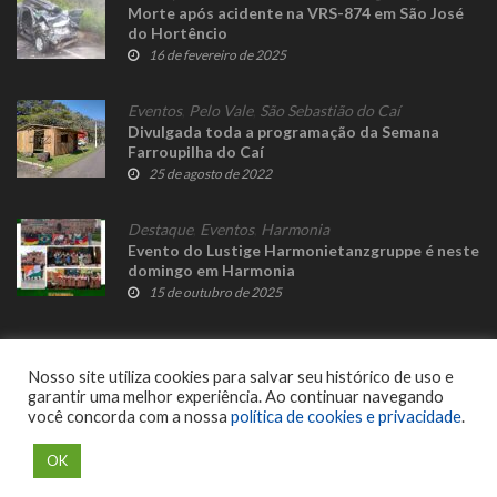
Morte após acidente na VRS-874 em São José
do Hortêncio
16 de fevereiro de 2025
Eventos
,
Pelo Vale
,
São Sebastião do Caí
Divulgada toda a programação da Semana
Farroupilha do Caí
25 de agosto de 2022
Destaque
,
Eventos
,
Harmonia
Evento do Lustige Harmonietanzgruppe é neste
domingo em Harmonia
15 de outubro de 2025
Nosso site utiliza cookies para salvar seu histórico de uso e
garantir uma melhor experiência. Ao continuar navegando
você concorda com a nossa
política de cookies e privacidade
.
© 2023 Fato Novo - Todos os direitos reservados. Desenvolvido por
Delalibera
.
OK