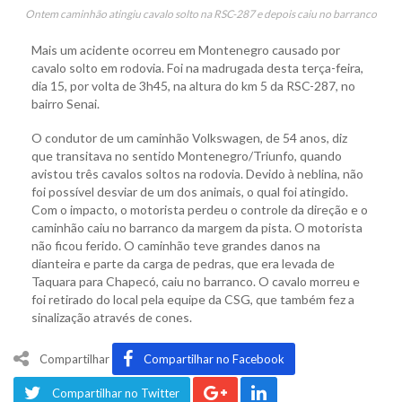
Ontem caminhão atingiu cavalo solto na RSC-287 e depois caiu no barranco
Mais um acidente ocorreu em Montenegro causado por
cavalo solto em rodovia. Foi na madrugada desta terça-feira,
dia 15, por volta de 3h45, na altura do km 5 da RSC-287, no
bairro Senai.
O condutor de um caminhão Volkswagen, de 54 anos, diz
que transitava no sentido Montenegro/Triunfo, quando
avistou três cavalos soltos na rodovia. Devido à neblina, não
foi possível desviar de um dos animais, o qual foi atingido.
Com o impacto, o motorista perdeu o controle da direção e o
caminhão caiu no barranco da margem da pista. O motorista
não ficou ferido. O caminhão teve grandes danos na
dianteira e parte da carga de pedras, que era levada de
Taquara para Chapecó, caiu no barranco. O cavalo morreu e
foi retirado do local pela equipe da CSG, que também fez a
sinalização através de cones.
Compartilhar
Compartilhar no Facebook
Compartilhar no Twitter