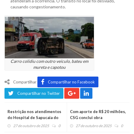
atenderam a ocorrência. O trânsito no local foi desviado,
causando congestionamento.
Carro colidiu com outro veículo, bateu em
mureta e capotou
Compartilhar
Compartilhar no Facebook
Compartilhar no Twitter
Restrição nos atendimentos
Com aporte de R$ 20 milhões,
do Hospital de Sapucaia do
CSG conclui obra
Sul atinge o Vale do Caí
emergencial de estabilização
27 de outubro de 2025
0
27 de outubro de 2025
0
de talude na ERS-122, em