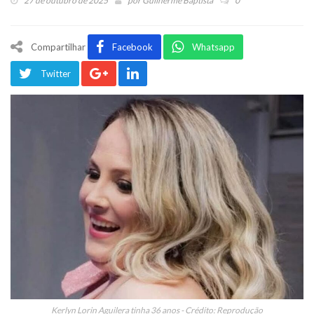
27 de outubro de 2025
por
Guilherme Baptista
0
Compartilhar
Facebook
Whatsapp
Twitter
Kerlyn Lorin Aguilera tinha 36 anos - Crédito: Reprodução