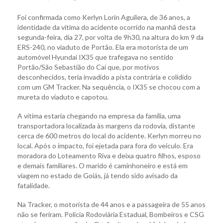
Foi confirmada como Kerlyn Lorin Aguilera, de 36 anos, a
identidade da vítima do acidente ocorrido na manhã desta
segunda-feira, dia 27, por volta de 9h30, na altura do km 9 da
ERS-240, no viaduto de Portão. Ela era motorista de um
automóvel Hyundai IX35 que trafegava no sentido
Portão/São Sebastião do Caí que, por motivos
desconhecidos, teria invadido a pista contrária e colidido
com um GM Tracker. Na sequência, o IX35 se chocou com a
mureta do viaduto e capotou.
A vítima estaria chegando na empresa da família, uma
transportadora localizada às margens da rodovia, distante
cerca de 600 metros do local do acidente. Kerlyn morreu no
local. Após o impacto, foi ejetada para fora do veículo. Era
moradora do Loteamento Riva e deixa quatro filhos, esposo
e demais familiares. O marido é caminhoneiro e está em
viagem no estado de Goiás, já tendo sido avisado da
fatalidade.
Na Tracker, o motorista de 44 anos e a passageira de 55 anos
não se feriram. Polícia Rodoviária Estadual, Bombeiros e CSG