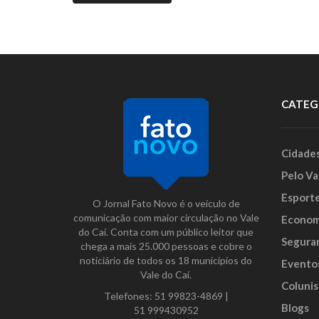
CATEG
Cidade
Pelo Va
Esport
O Jornal Fato Novo é o veículo de
comunicação com maior circulação no Vale
Econom
do Caí. Conta com um público leitor que
Segura
chega a mais 25.000 pessoas e cobre o
noticiário de todos os 18 municípios do
Evento
Vale do Caí.
Colunis
Telefones:
51 99823-4869
|
Blogs
51 999430952