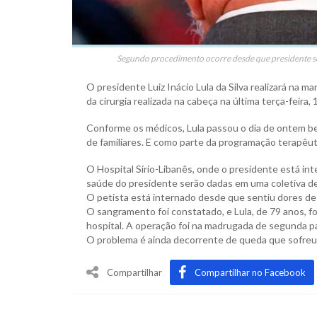
Segundo procedimento ocorre desde que presidente so
O presidente Luiz Inácio Lula da Silva realizará na
da cirurgia realizada na cabeça na última terça-feira
Conforme os médicos, Lula passou o dia de ontem bem,
de familiares. E como parte da programação terapêu
O Hospital Sírio-Libanês, onde o presidente está in
saúde do presidente serão dadas em uma coletiva de
O petista está internado desde que sentiu dores de 
O sangramento foi constatado, e Lula, de 79 anos, f
hospital. A operação foi na madrugada de segunda par
O problema é ainda decorrente de queda que sofreu 
Compartilhar
Compartilhar no Facebook