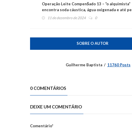
Operação Leite Compen$ado 13 – “o alquimista”
encontra soda cáustica, água oxigenada e até pe
11 de dezembro de 2024
0
SOBRE O AUTOR
Guilherme Baptista
11760 Posts
0 COMENTÁRIOS
DEIXE UM COMENTÁRIO
Comentário*