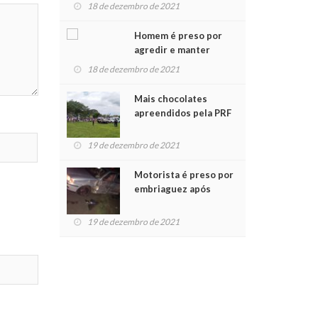
para crianças na
18 de dezembro de 2021
Chegada do Papai Noel
Homem é preso por
agredir e manter
mulher em cárcere
18 de dezembro de 2021
privado
Mais chocolates
apreendidos pela PRF
são entregues a
crianças no Natal
19 de dezembro de 2021
Solidário
Motorista é preso por
embriaguez após
acidente com dois
feridos
19 de dezembro de 2021