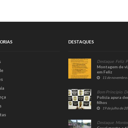
ORIAS
DESTAQUES
s
Destaque
,
Feliz
,
P
Montagem de vig
le
em Feliz
11 de novembro 
es
ia
Bom Princípio
,
D
nça
Polícia apura de
filhos
s
19 de julho de 2
tas
Destaque
,
Monte
Casal morto a ti