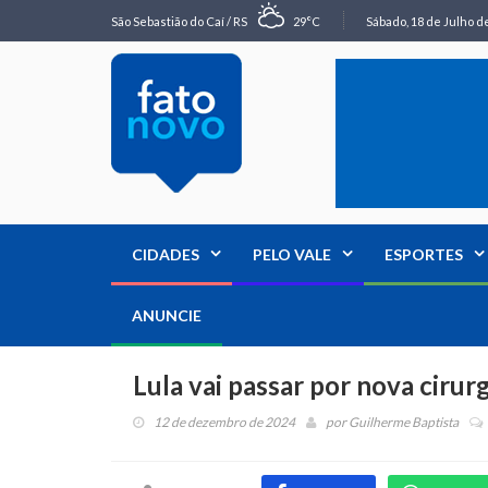
São Sebastião do Caí / RS
29°C
Sábado, 18 de Julho de
CIDADES
PELO VALE
ESPORTES
ANUNCIE
Lula vai passar por nova cirurg
12 de dezembro de 2024
por
Guilherme Baptista