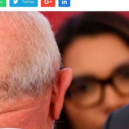
pp
Twitter