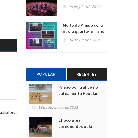
do Jota Quest nos 45
14 de julho de 2026
anos da Sicredi Ouro
Branco RS/MG
Noite do Amigo será
nesta quarta-feira no
Centro de Cultura de
14 de julho de 2026
São Sebastião do Caí
POPULAR
RECENTES
Prisão por tráfico no
Loteamento Popular
18 de dezembro de 2021
ublished.
Chocolates
apreendidos pela
Polícia são entregues