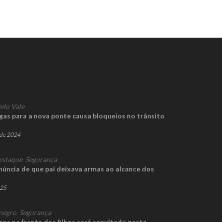
elo Vale
as para a nova ponte causa bloqueios no trânsito
de 2024
estaque
,
Segurança
núncia de que pai deixava armas ao alcance dos
025
negro
,
Segurança
ros na frente dos filhos será sepultado nesta