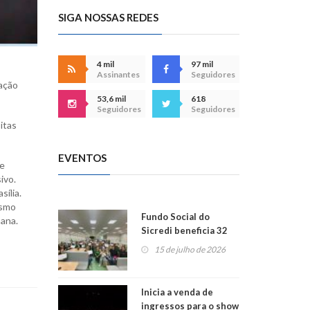
SIGA NOSSAS REDES
4 mil
97 mil
Assinantes
Seguidores
tação
53,6 mil
618
Seguidores
Seguidores
itas
EVENTOS
de
ivo.
ília.
esmo
Fundo Social do
mana.
Sicredi beneficia 32
projetos em
15 de julho de 2026
Montenegro
Inicia a venda de
ingressos para o show