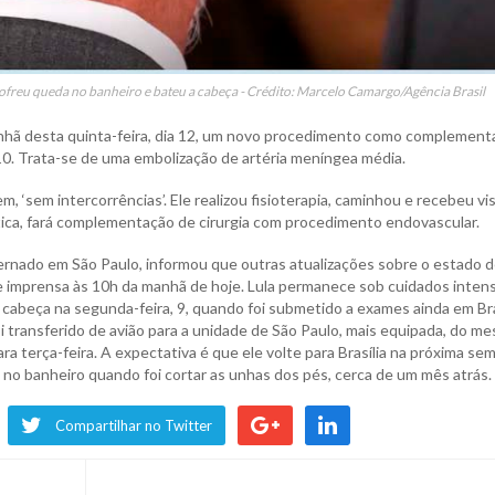
freu queda no banheiro e bateu a cabeça - Crédito: Marcelo Camargo/Agência Brasil
 manhã desta quinta-feira, dia 12, um novo procedimento como complemen
, 10. Trata-se de uma embolização de artéria meníngea média.
 ‘sem intercorrências’. Ele realizou fisioterapia, caminhou e recebeu vis
tica, fará complementação de cirurgia com procedimento endovascular.
ternado em São Paulo, informou que outras atualizações sobre o estado 
 imprensa às 10h da manhã de hoje. Lula permanece sob cuidados intens
cabeça na segunda-feira, 9, quando foi submetido a exames ainda em Bras
oi transferido de avião para a unidade de São Paulo, mais equipada, do m
a terça-feira. A expectativa é que ele volte para Brasília na próxima se
no banheiro quando foi cortar as unhas dos pés, cerca de um mês atrás.
Compartilhar no Twitter