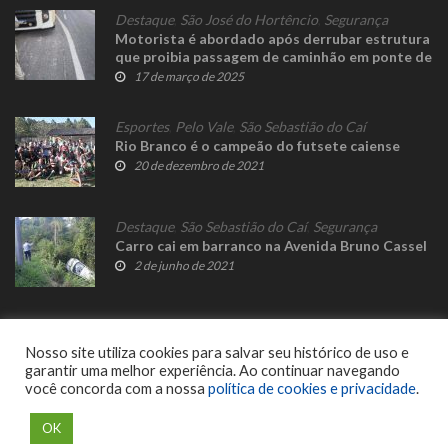
Destaque
,
São José do Hortêncio
,
Segurança
Motorista é abordado após derrubar estrutura
que proibia passagem de caminhão em ponte de
ferro
17 de março de 2025
Esportes
,
Pelo Vale
,
São Sebastião do Caí
Rio Branco é o campeão do futsete caiense
20 de dezembro de 2021
Destaque
,
São Sebastião do Caí
,
Segurança
Carro cai em barranco na Avenida Bruno Cassel
2 de junho de 2021
Nosso site utiliza cookies para salvar seu histórico de uso e
garantir uma melhor experiência. Ao continuar navegando
você concorda com a nossa
política de cookies e privacidade
.
© 2023 Fato Novo - Todos os direitos reservados. Desenvolvido por
Delalibera
.
OK