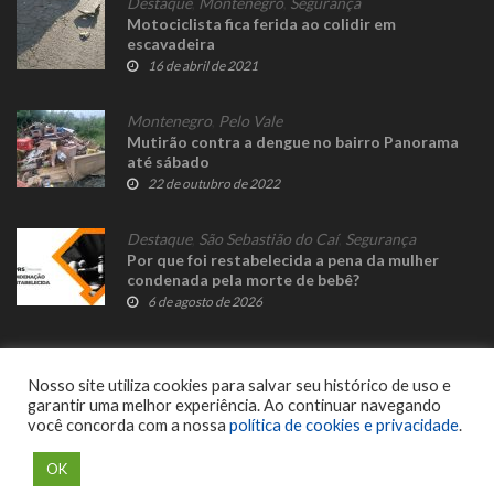
Destaque
,
Montenegro
,
Segurança
Motociclista fica ferida ao colidir em
escavadeira
16 de abril de 2021
Montenegro
,
Pelo Vale
Mutirão contra a dengue no bairro Panorama
até sábado
22 de outubro de 2022
Destaque
,
São Sebastião do Caí
,
Segurança
Por que foi restabelecida a pena da mulher
condenada pela morte de bebê?
6 de agosto de 2026
Nosso site utiliza cookies para salvar seu histórico de uso e
garantir uma melhor experiência. Ao continuar navegando
você concorda com a nossa
política de cookies e privacidade
.
© 2023 Fato Novo - Todos os direitos reservados. Desenvolvido por
Delalibera
.
OK