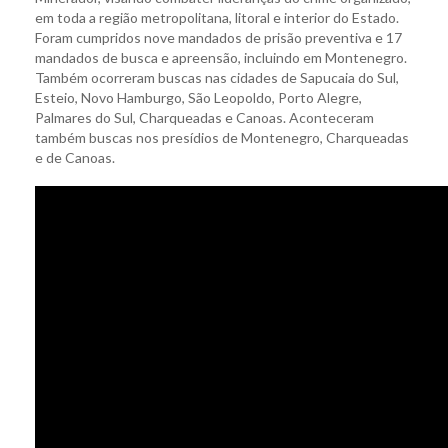
em toda a região metropolitana, litoral e interior do Estado.
Foram cumpridos nove mandados de prisão preventiva e 17
mandados de busca e apreensão, incluindo em Montenegro.
Também ocorreram buscas nas cidades de Sapucaia do Sul,
Esteio, Novo Hamburgo, São Leopoldo, Porto Alegre,
Palmares do Sul, Charqueadas e Canoas. Aconteceram
também buscas nos presídios de Montenegro, Charqueadas
e de Canoas.