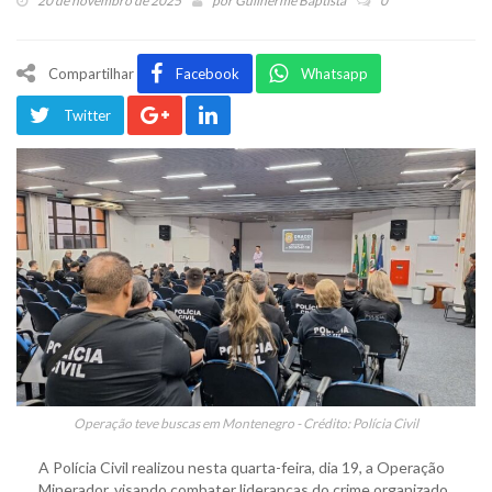
20 de novembro de 2025
por
Guilherme Baptista
0
Compartilhar
Facebook
Whatsapp
Twitter
Operação teve buscas em Montenegro - Crédito: Polícia Civil
A Polícia Civil realizou nesta quarta-feira, dia 19, a Operação
Minerador, visando combater lideranças do crime organizado,