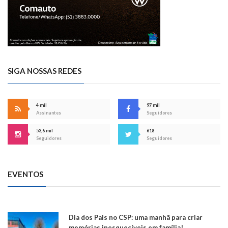
SIGA NOSSAS REDES
4 mil
97 mil
Assinantes
Seguidores
53,6 mil
618
Seguidores
Seguidores
EVENTOS
Dia dos Pais no CSP: uma manhã para criar
memórias inesquecíveis em família!