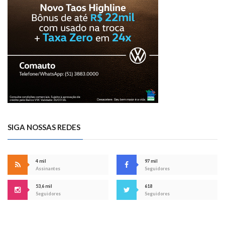
SIGA NOSSAS REDES
4 mil
97 mil
Assinantes
Seguidores
53,6 mil
618
Seguidores
Seguidores