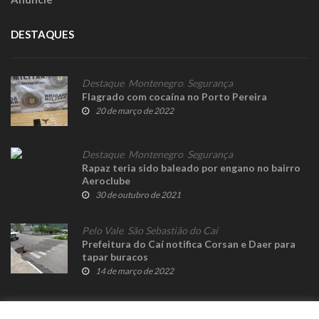
DESTAQUES
Destaque
,
Montenegro
,
Segurança
Flagrado com cocaína no Porto Pereira
20 de março de 2022
Destaque
,
Montenegro
,
Segurança
Rapaz teria sido baleado por engano no bairro
Aeroclube
30 de outubro de 2021
Pelo Vale
,
São Sebastião do Caí
Prefeitura do Caí notifica Corsan e Daer para
tapar buracos
14 de março de 2022