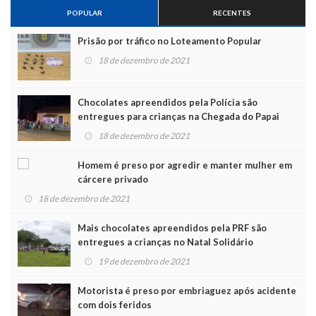
POPULAR
RECENTES
Prisão por tráfico no Loteamento Popular
18 de dezembro de 2021
Chocolates apreendidos pela Polícia são
entregues para crianças na Chegada do Papai
Noel
18 de dezembro de 2021
Homem é preso por agredir e manter mulher em
cárcere privado
18 de dezembro de 2021
Mais chocolates apreendidos pela PRF são
entregues a crianças no Natal Solidário
19 de dezembro de 2021
Motorista é preso por embriaguez após acidente
com dois feridos