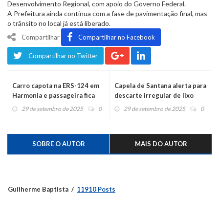
Desenvolvimento Regional, com apoio do Governo Federal.
A Prefeitura ainda continua com a fase de pavimentação final, mas
o trânsito no local já está liberado.
Compartilhar
Compartilhar no Facebook
Compartilhar no Twitter
Carro capota na ERS-124 em
Capela de Santana alerta para
Harmonia e passageira fica
descarte irregular de lixo
ferida
29 de setembro de 2025
0
29 de setembro de 2025
0
SOBRE O AUTOR
MAIS DO AUTOR
Guilherme Baptista
11910 Posts