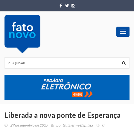
Toggl
navig
Liberada a nova ponte de Esperança
29 de setembro de 2025
por
Guilherme Baptista
0