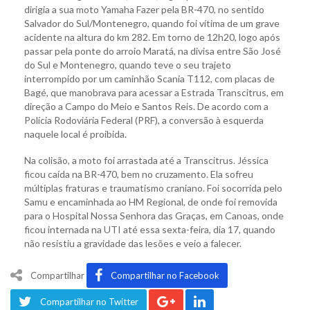
dirigia a sua moto Yamaha Fazer pela BR-470, no sentido
Salvador do Sul/Montenegro, quando foi vítima de um grave
acidente na altura do km 282. Em torno de 12h20, logo após
passar pela ponte do arroio Maratá, na divisa entre São José
do Sul e Montenegro, quando teve o seu trajeto
interrompido por um caminhão Scania T112, com placas de
Bagé, que manobrava para acessar a Estrada Transcitrus, em
direção a Campo do Meio e Santos Reis. De acordo com a
Polícia Rodoviária Federal (PRF), a conversão à esquerda
naquele local é proibida.
Na colisão, a moto foi arrastada até a Transcitrus. Jéssica
ficou caída na BR-470, bem no cruzamento. Ela sofreu
múltiplas fraturas e traumatismo craniano. Foi socorrida pelo
Samu e encaminhada ao HM Regional, de onde foi removida
para o Hospital Nossa Senhora das Graças, em Canoas, onde
ficou internada na UTI até essa sexta-feira, dia 17, quando
não resistiu a gravidade das lesões e veio a falecer.
Compartilhar
Compartilhar no Facebook
Compartilhar no Twitter