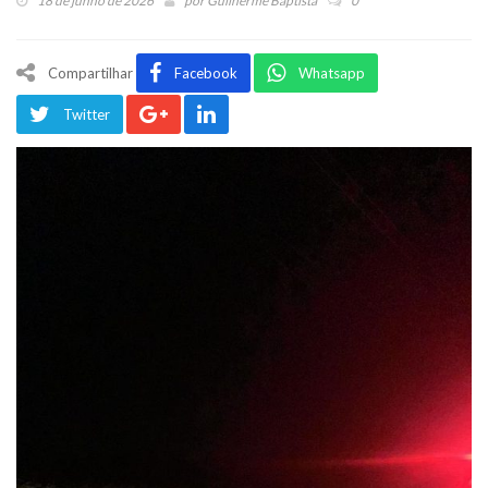
18 de junho de 2026
por
Guilherme Baptista
0
Compartilhar
Facebook
Whatsapp
Twitter