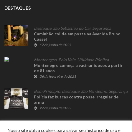
DESTAQUES
Destaque
,
São Sebastião do Caí
,
Segurança
Caminhão colide em poste na Avenida Bruno
Cassel
17 de junho de 2025
Montenegro
,
Pelo Vale
,
Utilidade Pública
Montenegro começa a vacinar idosos a partir
de 81 anos
26 de fevereiro de 2021
Bom Princípio
,
Destaque
,
São Vendelino
,
Segurança
Polícia faz buscas contra posse irregular de
arma
27 de junho de 2022
Nosso site utiliza cookies para salvar seu histórico de uso e