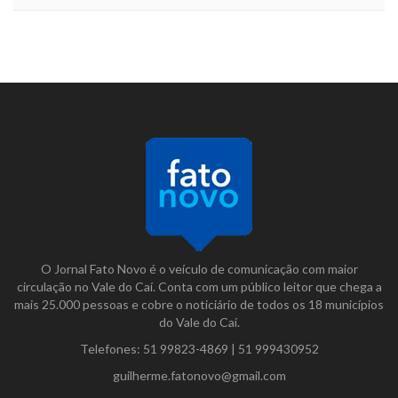
O Jornal Fato Novo é o veículo de comunicação com maior
circulação no Vale do Caí. Conta com um público leitor que chega a
mais 25.000 pessoas e cobre o noticiário de todos os 18 municípios
do Vale do Caí.
Telefones:
51 99823-4869
|
51 999430952
guilherme.fatonovo@gmail.com