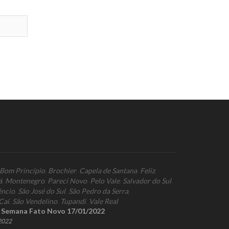
Bom Princípio
,
Brochier
,
Capela de Santana
,
Feliz
,
á
,
Montenegro
,
Pareci Novo
,
Pelo Vale
,
Salvador do Sul
,
êncio
,
São José do Sul
,
São Pedro da Serra
,
Caí
,
São Vendelino
,
Tupandi
,
Vale Real
a Semana Fato Novo 17/01/2022
 2022