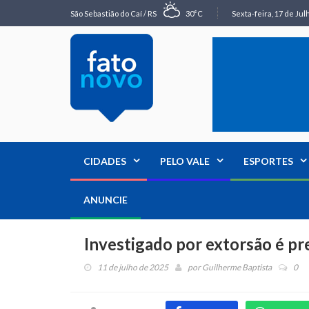
São Sebastião do Caí / RS
30°C
Sexta-feira, 17 de Jul
CIDADES
PELO VALE
ESPORTES
ANUNCIE
Investigado por extorsão é p
11 de julho de 2025
por
Guilherme Baptista
0