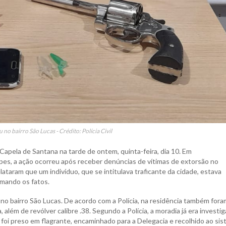
no bairro São Lucas - Crédito: Polícia Civil
Capela de Santana na tarde de ontem, quinta-feira, dia 10. Em
es, a ação ocorreu após receber denúncias de vítimas de extorsão no
elataram que um indivíduo, que se intitulava traficante da cidade, estava
rmando os fatos.
 no bairro São Lucas. De acordo com a Polícia, na residência também fora
 além de revólver calibre .38. Segundo a Polícia, a moradia já era investi
i preso em flagrante, encaminhado para a Delegacia e recolhido ao si