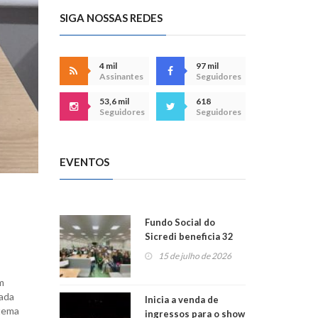
SIGA NOSSAS REDES
4 mil
97 mil
Assinantes
Seguidores
53,6 mil
618
Seguidores
Seguidores
EVENTOS
Fundo Social do
Sicredi beneficia 32
projetos em
15 de julho de 2026
Montenegro
m
gada
Inicia a venda de
stema
ingressos para o show