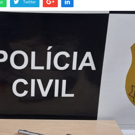
pp
Twitter