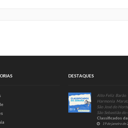
ORIAS
DESTAQUES
s
Alto Feliz
,
Barão
,
Harmonia
,
Marat
le
São José do Hort
São Sebastião do 
es
Classificados d
ia
19 de janeiro de