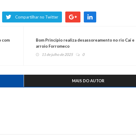
Compartilhar no Twitter
ão com
Bom Princípio realiza desassoreamento no rio Caí e
arroio Forromeco
11 de julho de 2025
0
MAIS DO AUTOR