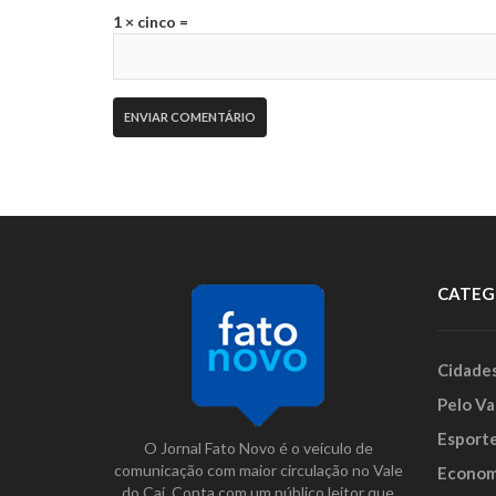
1 × cinco =
CATEG
Cidade
Pelo Va
Esport
O Jornal Fato Novo é o veículo de
comunicação com maior circulação no Vale
Econom
do Caí. Conta com um público leitor que