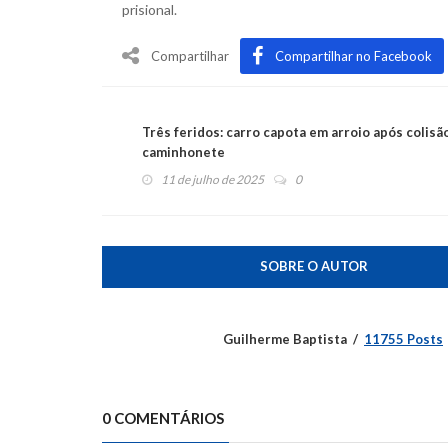
prisional.
Compartilhar
Compartilhar no Facebook
Três feridos: carro capota em arroio após colis
caminhonete
11 de julho de 2025
0
SOBRE O AUTOR
Guilherme Baptista
11755 Posts
0 COMENTÁRIOS