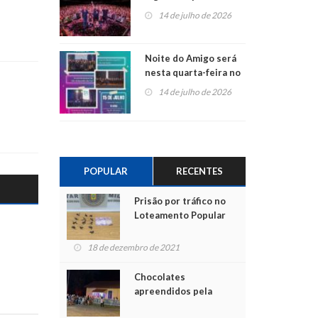
do Jota Quest nos 45
14 de julho de 2026
anos da Sicredi Ouro
Branco RS/MG
Noite do Amigo será
nesta quarta-feira no
Centro de Cultura de
14 de julho de 2026
São Sebastião do Caí
POPULAR
RECENTES
Prisão por tráfico no
Loteamento Popular
18 de dezembro de 2021
Chocolates
apreendidos pela
Polícia são entregues