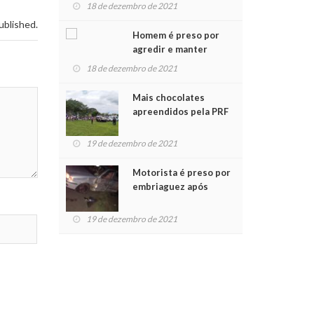
para crianças na
18 de dezembro de 2021
Chegada do Papai Noel
ublished.
Homem é preso por
agredir e manter
mulher em cárcere
18 de dezembro de 2021
privado
Mais chocolates
apreendidos pela PRF
são entregues a
crianças no Natal
19 de dezembro de 2021
Solidário
Motorista é preso por
embriaguez após
acidente com dois
feridos
19 de dezembro de 2021