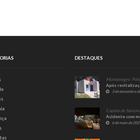
ORIAS
DESTAQUES
s
Montenegro
,
Pelo
Após revitalizaç
le
3 de dezembro d
es
ia
Capela de Santan
Acidente com mo
nça
6 de maio de 202
s
tas