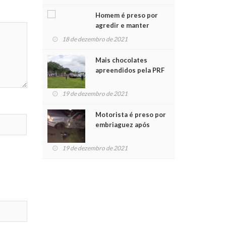
Chegada do Papai Noel
Homem é preso por
agredir e manter
mulher em cárcere
18 de dezembro de 2021
privado
Mais chocolates
apreendidos pela PRF
são entregues a
crianças no Natal
19 de dezembro de 2021
Solidário
Motorista é preso por
embriaguez após
acidente com dois
feridos
19 de dezembro de 2021