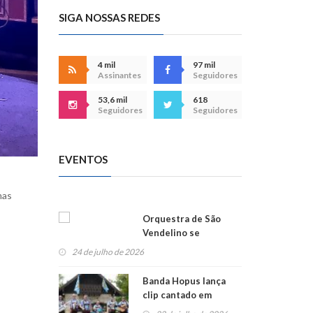
SIGA NOSSAS REDES
4 mil
97 mil
Assinantes
Seguidores
53,6 mil
618
Seguidores
Seguidores
EVENTOS
mas
Orquestra de São
Vendelino se
apresenta na
24 de julho de 2026
Alemanha
Banda Hopus lança
clip cantado em
alemão e inglês