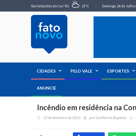
São Sebastião do Caí / RS
21°C
Domingo, 26 de Julho 
CIDADES
PELO VALE
ESPORTES
ANUNCIE
Incêndio em residência na Co
15 de fevereiro de 2021
por
Guilherme Baptista