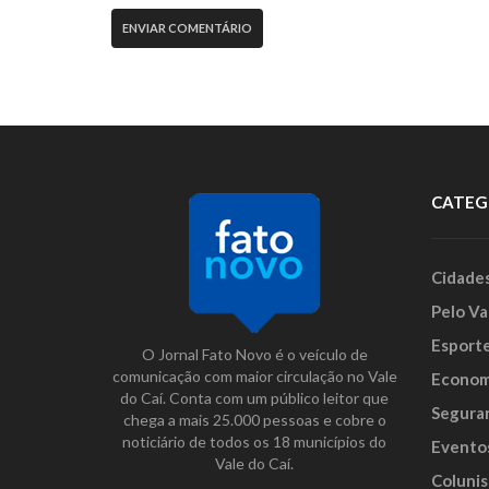
CATEG
Cidade
Pelo Va
Esport
O Jornal Fato Novo é o veículo de
comunicação com maior circulação no Vale
Econom
do Caí. Conta com um público leitor que
Segura
chega a mais 25.000 pessoas e cobre o
noticiário de todos os 18 municípios do
Evento
Vale do Caí.
Colunis