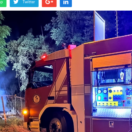
pp
Twitter