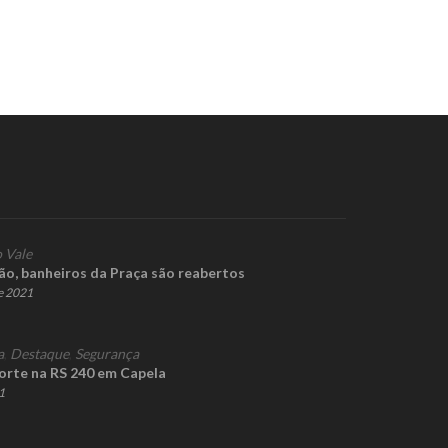
 Vale
ão, banheiros da Praça são reabertos
e 2021
a
,
Destaque
,
Segurança
rte na RS 240 em Capela
1