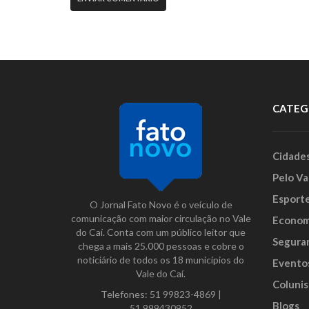
CATEG
Cidade
Pelo Va
Esport
O Jornal Fato Novo é o veículo de
comunicação com maior circulação no Vale
Econom
do Caí. Conta com um público leitor que
Segura
chega a mais 25.000 pessoas e cobre o
noticiário de todos os 18 municípios do
Evento
Vale do Caí.
Colunis
Telefones:
51 99823-4869
|
Blogs
51 999430952