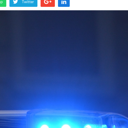
pp
Twitter