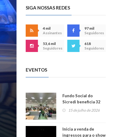
SIGA NOSSAS REDES
4 mil
97 mil
Assinantes
Seguidores
53,6 mil
618
Seguidores
Seguidores
EVENTOS
Fundo Social do
Sicredi beneficia 32
projetos em
15 de julho de 2026
Montenegro
Inicia a venda de
ingressos para o show