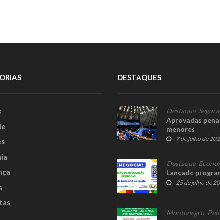
ORIAS
DESTAQUES
s
Destaque
,
Segura
Aprovadas penas 
le
menores
7 de julho de 20
es
ia
Destaque
,
Econo
nça
Lançado program
25 de julho de 2
s
tas
Montenegro
,
Pelo