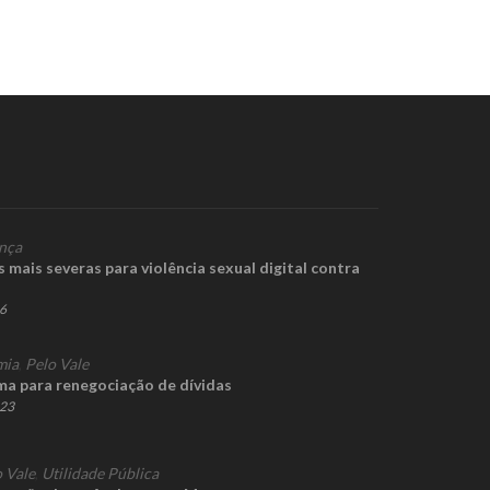
nça
mais severas para violência sexual digital contra
26
mia
,
Pelo Vale
a para renegociação de dívidas
023
 Vale
,
Utilidade Pública