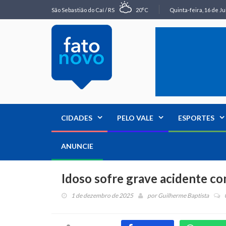
São Sebastião do Caí / RS
20°C
Quinta-feira, 16 de Ju
CIDADES
PELO VALE
ESPORTES
ANUNCIE
Idoso sofre grave acidente co
1 de dezembro de 2025
por
Guilherme Baptista