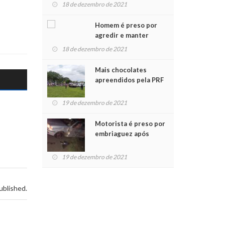
para crianças na
18 de dezembro de 2021
Chegada do Papai Noel
Homem é preso por
agredir e manter
mulher em cárcere
18 de dezembro de 2021
privado
Mais chocolates
apreendidos pela PRF
são entregues a
crianças no Natal
19 de dezembro de 2021
Solidário
Motorista é preso por
embriaguez após
acidente com dois
feridos
19 de dezembro de 2021
ublished.