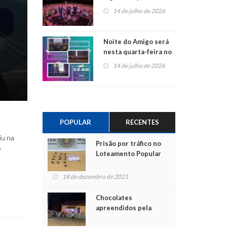
do Jota Quest nos 45
14 de julho de 2026
anos da Sicredi Ouro
Branco RS/MG
Noite do Amigo será
nesta quarta-feira no
Centro de Cultura de
14 de julho de 2026
São Sebastião do Caí
POPULAR
RECENTES
iu na
Prisão por tráfico no
o
Loteamento Popular
18 de dezembro de 2021
Chocolates
apreendidos pela
Polícia são entregues