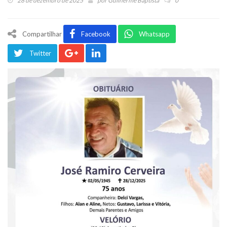
28 de dezembro de 2025
por
Guilherme Baptista
0
Compartilhar
Facebook
Whatsapp
Twitter