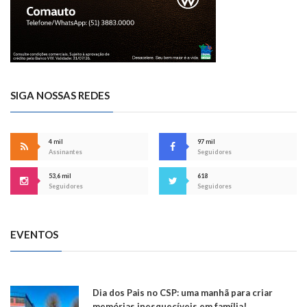
SIGA NOSSAS REDES
4 mil
97 mil
Assinantes
Seguidores
53,6 mil
618
Seguidores
Seguidores
EVENTOS
Dia dos Pais no CSP: uma manhã para criar
memórias inesquecíveis em família!