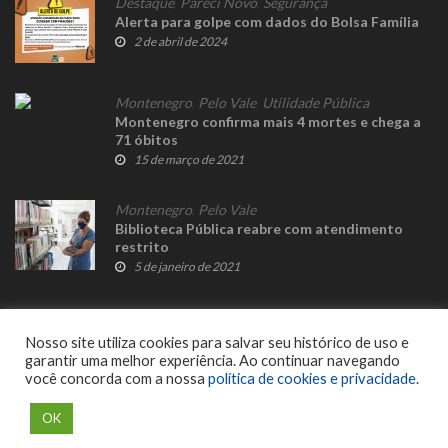
Destaque
,
Pareci Novo
,
Segurança
Alerta para golpe com dados do Bolsa Família
2 de abril de 2024
Montenegro
,
Pelo Vale
,
Utilidade Pública
Montenegro confirma mais 4 mortes e chega a
71 óbitos
15 de março de 2021
Montenegro
,
Pelo Vale
Biblioteca Pública reabre com atendimento
restrito
5 de janeiro de 2021
Nosso site utiliza cookies para salvar seu histórico de uso e
garantir uma melhor experiência. Ao continuar navegando
você concorda com a nossa
política de cookies e privacidade
.
© 2023 Fato Novo - Todos os direitos reservados. Desenvolvido por
Delalibera
.
OK