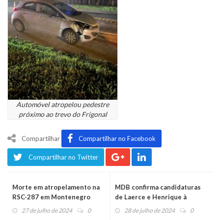
Automóvel atropelou pedestre
próximo ao trevo do Frigonal
Compartilhar
Compartilhar no Facebook
Compartilhar no Twitter
Morte em atropelamento na
MDB confirma candidaturas
RSC-287 em Montenegro
de Laerce e Henrique à
prefeitura de Salvador do Sul
27 de julho de 2024
0
28 de julho de 2024
0