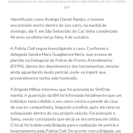
encontrado morto com várias facadas no bairro São Martim, do Caí - Crédito:
BM
Identificado como Rodrigo Daniel Rambo, o homem
encontrado morto dentro do seu carro, na manhã de
domingo, dia 9, em São Sebastião do Caí, tinha completado
46 anos na última terça-feira, 4 de outubro.
A Polícia Civil segue investigando o caso. Conforme a
delegada Sandra Mara Guaglianoni Neto, que estava de
plantão na Delegacia de Polícia de Pronto Atendimento
(DPPA), diante dos depoimentos das testemunhas, mesmo
ainda aguardando laudo pericial, pode-se ingerir que
provavelmente tenha sido homicídio.
A Brigada Militar informou que foi acionada às 5h40 da
manhã. A guarnição da BM foi informada inicialmente que um
indivíduo teria colidido o seu carro contra a parede da casa
de sua ex-companheira. Segundo a mulher, após ele teria se
esfaqueado dentro do seu próprio veículo. Foi acionado o
Samu, sendo constatado que ele já se encontrava em óbito.
O local foi isolado pela Brigada para a realização de perícia e
levantamento pela Polícia Civil. De acordo com a Brigada, um