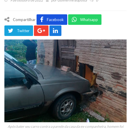
9 de outubro de 2022
por
Guilherme Baptista
0
Compartilhar
Facebook
Whatsapp
Twitter
Após bater seu carro contra a parede da casa da ex-companheira, homem foi