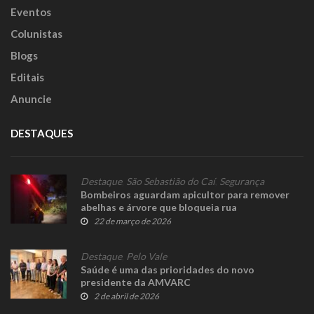
Eventos
Colunistas
Blogs
Editais
Anuncie
DESTAQUES
Destaque
,
São Sebastião do Caí
,
Segurança
Bombeiros aguardam apicultor para remover
abelhas e árvore que bloqueia rua
22 de março de 2026
Destaque
,
Pelo Vale
Saúde é uma das prioridades do novo
presidente da AMVARC
2 de abril de 2026