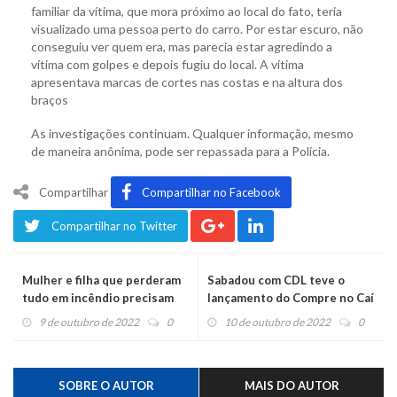
familiar da vítima, que mora próximo ao local do fato, teria
visualizado uma pessoa perto do carro. Por estar escuro, não
conseguiu ver quem era, mas parecia estar agredindo a
vítima com golpes e depois fugiu do local. A vítima
apresentava marcas de cortes nas costas e na altura dos
braços
As investigações continuam. Qualquer informação, mesmo
de maneira anônima, pode ser repassada para a Polícia.
Compartilhar
Compartilhar no Facebook
Compartilhar no Twitter
Mulher e filha que perderam
Sabadou com CDL teve o
tudo em incêndio precisam
lançamento do Compre no Caí
de ajuda
9 de outubro de 2022
0
10 de outubro de 2022
0
SOBRE O AUTOR
MAIS DO AUTOR