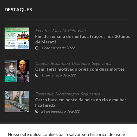
DESTAQUES
Eventos
,
Maratá
,
Pelo Vale
Fim de semana de muitas atrações nos 30 anos
de Maratá
19 de março de 2022
Capela de Santana
,
Destaque
,
Segurança
Canil teria motivado briga com duas mortes
15 de janeiro de 2022
Destaque
,
Montenegro
,
Segurança
Carro bate em poste da beira do rio e mulher
fica ferida
21 de setembro de 2022
Nosso site utiliza cookies para salvar seu histórico de uso e