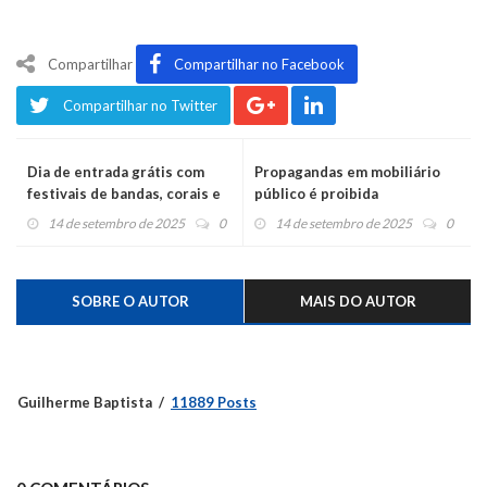
Compartilhar
Compartilhar no Facebook
Compartilhar no Twitter
Dia de entrada grátis com
Propagandas em mobiliário
festivais de bandas, corais e
público é proibida
orquestras, na Festa do
14 de setembro de 2025
0
14 de setembro de 2025
0
Moranguinho
SOBRE O AUTOR
MAIS DO AUTOR
Guilherme Baptista
11889 Posts