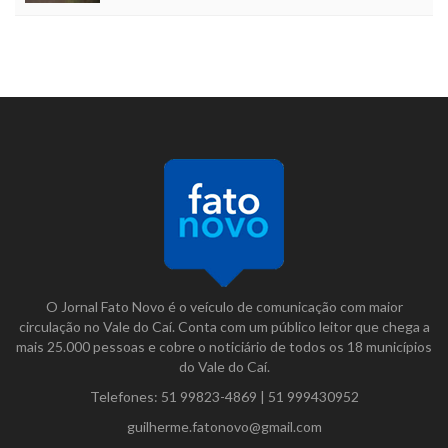
O Jornal Fato Novo é o veículo de comunicação com maior
circulação no Vale do Caí. Conta com um público leitor que chega a
mais 25.000 pessoas e cobre o noticiário de todos os 18 municípios
do Vale do Caí.
Telefones:
51 99823-4869
|
51 999430952
guilherme.fatonovo@gmail.com