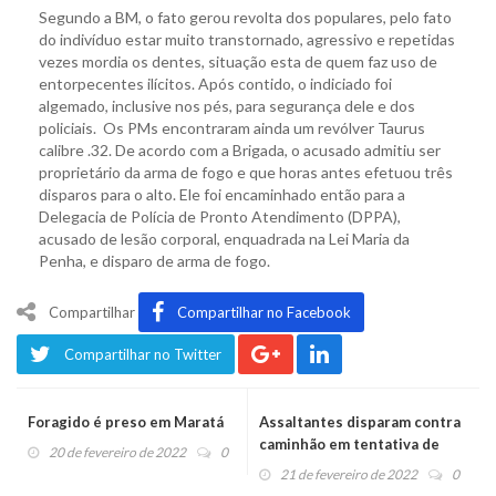
Segundo a BM, o fato gerou revolta dos populares, pelo fato
do indivíduo estar muito transtornado, agressivo e repetidas
vezes mordia os dentes, situação esta de quem faz uso de
entorpecentes ilícitos. Após contido, o indiciado foi
algemado, inclusive nos pés, para segurança dele e dos
policiais. Os PMs encontraram ainda um revólver Taurus
calibre .32. De acordo com a Brigada, o acusado admitiu ser
proprietário da arma de fogo e que horas antes efetuou três
disparos para o alto. Ele foi encaminhado então para a
Delegacia de Polícia de Pronto Atendimento (DPPA),
acusado de lesão corporal, enquadrada na Lei Maria da
Penha, e disparo de arma de fogo.
Compartilhar
Compartilhar no Facebook
Compartilhar no Twitter
Foragido é preso em Maratá
Assaltantes disparam contra
caminhão em tentativa de
20 de fevereiro de 2022
0
roubo
21 de fevereiro de 2022
0