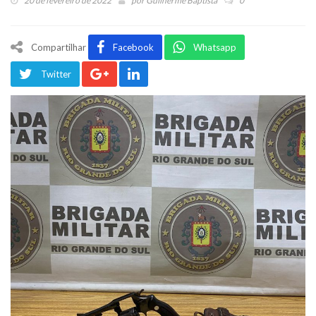
20 de fevereiro de 2022
por
Guilherme Baptista
0
Compartilhar
Facebook
Whatsapp
Twitter