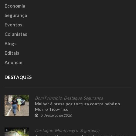
Economia
Segurança
Eventos
Colunistas
Blogs
Editais
Anuncie
DESTAQUES
Bom Princípio
,
Destaque
,
Segurança
Mulher é presa por tortura contra bebê no
Morro Tico-Tico
5 de março de 2026
Destaque
,
Montenegro
,
Segurança