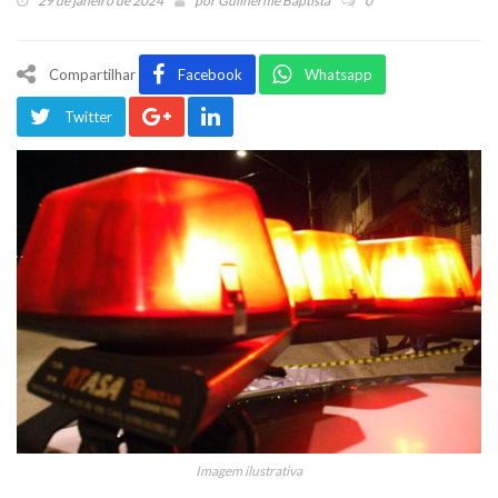
29 de janeiro de 2024
por
Guilherme Baptista
0
Compartilhar
Facebook
Whatsapp
Twitter
Imagem ilustrativa