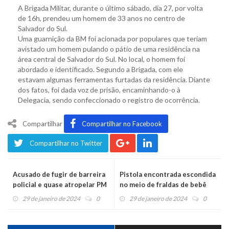
A Brigada Militar, durante o último sábado, dia 27, por volta
de 16h, prendeu um homem de 33 anos no centro de
Salvador do Sul.
Uma guarnição da BM foi acionada por populares que teriam
avistado um homem pulando o pátio de uma residência na
área central de Salvador do Sul. No local, o homem foi
abordado e identificado. Segundo a Brigada, com ele
estavam algumas ferramentas furtadas da residência. Diante
dos fatos, foi dada voz de prisão, encaminhando-o à
Delegacia, sendo confeccionado o registro de ocorrência.
Compartilhar
Compartilhar no Facebook
Compartilhar no Twitter
Acusado de fugir de barreira
Pistola encontrada escondida
policial e quase atropelar PM
no meio de fraldas de bebê
em Bom Princípio será
29 de janeiro de 2024
0
29 de janeiro de 2024
0
julgado no Caí nesta terça-
feira