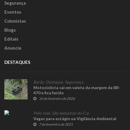
Segurança
Eventos
Colunistas
Blogs
Editais
Anuncie
DESTAQUES
Barão
,
Destaque
,
Segurança
Motociclista cai em valeta da margem da BR-
470 e fica ferido
16 de fevereiro de 2026
Pelo Vale
,
São Sebastião do Caí
Vagas para estágio na Vigilância Ambiental
7 de fevereiro de 2021