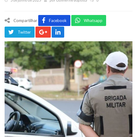
3 de junho de 2025
por
Guilherme Baptista
0
Compartilhar
Facebook
Whatsapp
Twitter