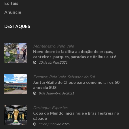
Editais
Anuncie
DESTAQUES
Montenegro
,
Pelo Vale
Novo decreto facilita a adoção de praças,
canteiros, parques, paradas de ônibus e até
muros e paredes
13 de abril de 2021
Eventos
,
Pelo Vale
,
Salvador do Sul
Jantar-Baile de Chope para comemorar os 50
anos da SUS
8 de dezembro de 2021
Destaque
,
Esportes
Copa do Mundo inicia hoje e Brasil estreia no
sábado
11 de junho de 2026