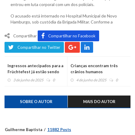
entrou em luta corporal com um dos policiais.
O acusado está internado no Hospital Municipal de Novo
Hamburgo, sob custódia da Brigada Militar. Conforme a
Compartilhar
Compartilhar no Facebook
Compartilhar no Twitter
Ingressos antecipados para a
Crianças encontram três
Früchtefest já estão sendo
crânios humanos
vendidos
3 de junho de 2025
0
4 de junho de 2025
0
SOBRE O AUTOR
MAIS DO AUTOR
Guilherme Baptista
11882 Posts