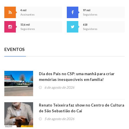
4 mil
97 mil
Assinantes
Seguidores
53,6 mil
618
Seguidores
Seguidores
EVENTOS
Dia dos Pais no CSP: uma manhã para criar
memórias inesquecíveis em família!
6 de agosto de 2026
Renato Teixeira faz show no Centro de Cultura
de São Sebastião do Caí
5 de agosto de 2026