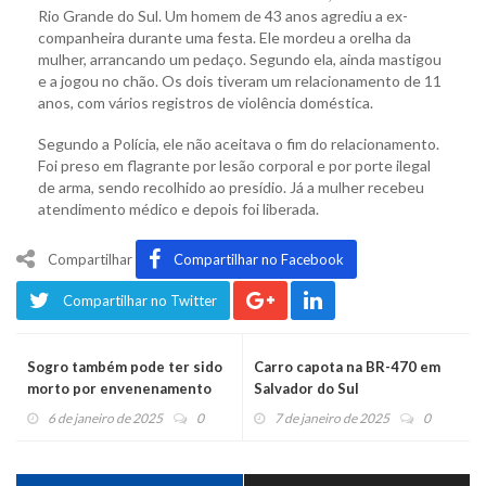
Rio Grande do Sul. Um homem de 43 anos agrediu a ex-
companheira durante uma festa. Ele mordeu a orelha da
mulher, arrancando um pedaço. Segundo ela, ainda mastigou
e a jogou no chão. Os dois tiveram um relacionamento de 11
anos, com vários registros de violência doméstica.
Segundo a Polícia, ele não aceitava o fim do relacionamento.
Foi preso em flagrante por lesão corporal e por porte ilegal
de arma, sendo recolhido ao presídio. Já a mulher recebeu
atendimento médico e depois foi liberada.
Compartilhar
Compartilhar no Facebook
Compartilhar no Twitter
Sogro também pode ter sido
Carro capota na BR-470 em
morto por envenenamento
Salvador do Sul
6 de janeiro de 2025
0
7 de janeiro de 2025
0