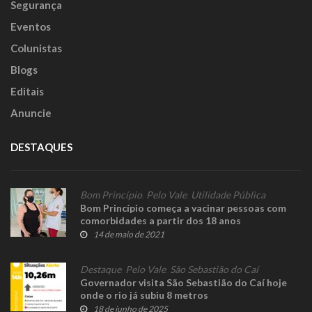
Segurança
Eventos
Colunistas
Blogs
Editais
Anuncie
DESTAQUES
Bom Princípio
,
Pelo Vale
,
Utilidade Pública
Bom Princípio começa a vacinar pessoas com
comorbidades a partir dos 18 anos
14 de maio de 2021
Destaque
,
Pelo Vale
,
São Sebastião do Caí
Governador visita São Sebastião do Caí hoje
onde o rio já subiu 8 metros
18 de junho de 2025