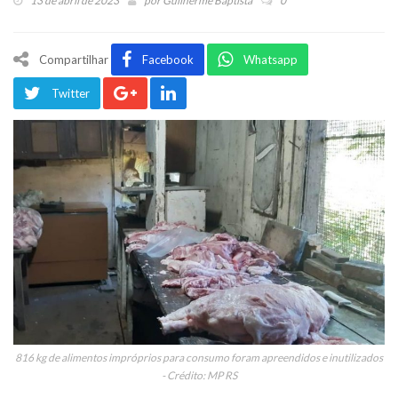
13 de abril de 2023
por
Guilherme Baptista
0
Compartilhar
Facebook
Whatsapp
Twitter
816 kg de alimentos impróprios para consumo foram apreendidos e inutilizados
- Crédito: MP RS