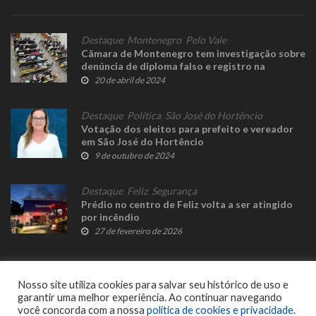
Destaque
,
Montenegro
,
Pelo Vale
Câmara de Montenegro tem investigação sobre
denúncia de diploma falso e registro na
Delegacia por invasão de sala
20 de abril de 2024
Destaque
,
Política
,
São José do Hortêncio
Votação dos eleitos para prefeito e vereador
em São José do Hortêncio
9 de outubro de 2024
Destaque
,
Feliz
,
Segurança
Prédio no centro de Feliz volta a ser atingido
por incêndio
27 de fevereiro de 2026
Nosso site utiliza cookies para salvar seu histórico de uso e
garantir uma melhor experiência. Ao continuar navegando
você concorda com a nossa
política de cookies e privacidade
.