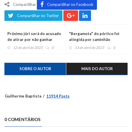
Compartilhar
Compartilhar no Facebook
Compartilhar no Twitter
Próximo júri será do acusado
"Bergamota" do pórtico foi
de atirar por não ganhar
atingida por caminhão
cachaça
12 de abril de 2023
0
13 de abril de 2023
0
SOBRE O AUTOR
MAIS DO AUTOR
Guilherme Baptista
11914 Posts
0 COMENTÁRIOS