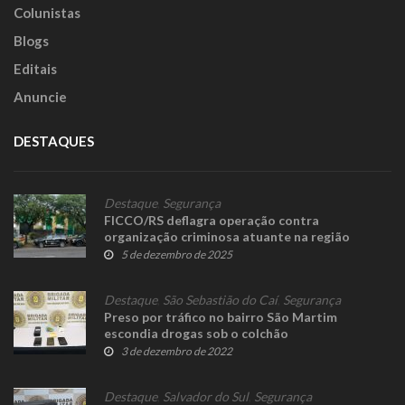
Colunistas
Blogs
Editais
Anuncie
DESTAQUES
Destaque
,
Segurança
FICCO/RS deflagra operação contra
organização criminosa atuante na região
5 de dezembro de 2025
Destaque
,
São Sebastião do Caí
,
Segurança
Preso por tráfico no bairro São Martim
escondia drogas sob o colchão
3 de dezembro de 2022
Destaque
,
Salvador do Sul
,
Segurança