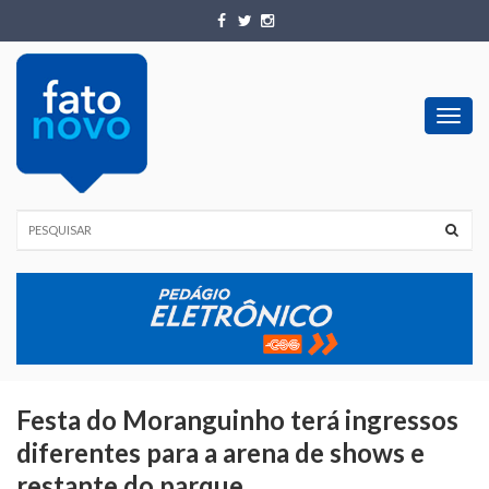
Toggl
navig
Festa do Moranguinho terá ingressos
diferentes para a arena de shows e
restante do parque