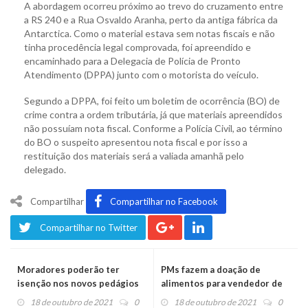
A abordagem ocorreu próximo ao trevo do cruzamento entre
a RS 240 e a Rua Osvaldo Aranha, perto da antiga fábrica da
Antarctica. Como o material estava sem notas fiscais e não
tinha procedência legal comprovada, foi apreendido e
encaminhado para a Delegacia de Polícia de Pronto
Atendimento (DPPA) junto com o motorista do veículo.
Segundo a DPPA, foi feito um boletim de ocorrência (BO) de
crime contra a ordem tributária, já que materiais apreendidos
não possuíam nota fiscal. Conforme a Polícia Civil, ao término
do BO o suspeito apresentou nota fiscal e por isso a
restituição dos materiais será a valiada amanhã pelo
delegado.
Compartilhar
Compartilhar no Facebook
Compartilhar no Twitter
Moradores poderão ter
PMs fazem a doação de
isenção nos novos pedágios
alimentos para vendedor de
algodão-doce que foi
18 de outubro de 2021
0
18 de outubro de 2021
0