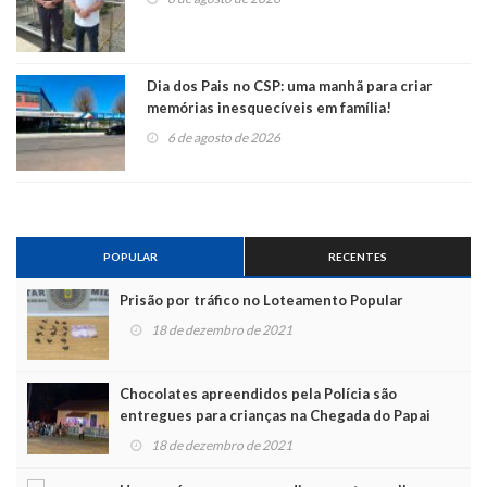
Dia dos Pais no CSP: uma manhã para criar
memórias inesquecíveis em família!
6 de agosto de 2026
POPULAR
RECENTES
Prisão por tráfico no Loteamento Popular
18 de dezembro de 2021
Chocolates apreendidos pela Polícia são
entregues para crianças na Chegada do Papai
Noel
18 de dezembro de 2021