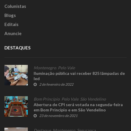
Colunistas
Blogs
Editais
Anuncie
DESTAQUES
Montenegro
,
Pelo Vale
Iluminação pública vai receber 825 lâmpadas de
led
2 de fevereiro de 2022
Bom Princípio
,
Pelo Vale
,
São Vendelino
Abertura de CPI será votada na segunda-feira
em Bom Princípio e em São Vendelino
vereadores pedem afastamento de advogada
23 de novembro de 2021
Destaque
,
Montenegro
,
Segurança