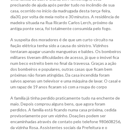
precisando de ajuda após perder tudo no incêndio de sua
casa, ocorrido no início da madrugada desta terça-feira,
dia30, por volta de meia-noite e 30 minutos. A residência de
madeira situada na Rua Ricardo Carlos Lerch, próximo da
antiga ponte seca, foi totalmente consumida pelo fogo.
A suspeita dos moradores é de que um curto-circuito na
fiação elétrica tenha sido a causa do sinistro. Vizinhos
tentaram apagar usando mangueiras e baldes. Os bombeiros
militares tiveram dificuldades de acesso, já que o imóvel fica
num beco estreito bem no final da travessa. Graças a ação
dos bombeiros e populares, outras casas que ficam bem
próximas não foram atingidas. Da casa incendida foram
salvos apenas um televisor e uma máquina de lavar. O casal e
um rapaz de 19 anos ficaram só com a roupa do corpo
A família já tinha perdido praticamente tudo na enchente de
maio. Depois comprou alguns bens, que agora foram
perdidos. A família está ficando numa casa próxima, cedida
provisoriamente por um vizinho. Doações podem ser
encaminhadas através de contato pelo telefone 980608256,
da vizinha Rosa. Assistentes sociais da Prefeitura e o