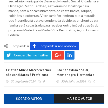
secretário municipal de Desenvolvimento Social, Cidadania e
Habitação, Vitor Cardoso, estiveram no local hoje pela
manhã, para o encaminhamento de cesta básica, roupas,
colchões e cobertas. Vitor também lembrou que a moradia
que incendiou já estava condenada devido as enchentes e a
família está cadastrada para receber outro imóvel através do
programa Minha Casa Minha Vida Reconstrução, do Governo
Federal.
Compartilhar
Compartilhar no Facebook
Compartilhar no Twitter
Cristian Mux e Marco Werner
São Sebastião do Caí,
são candidatos à Prefeitura
Montenegro, Harmonia e
de Salvador do Sul pelo PL e
Pareci Novo recebem R$ 14,5
30 de julho de 2024
0
30 de julho de 2024
0
Republicanos
milhões para prevenção a
desastres
SOBRE O AUTOR
MAIS DO AUTOR