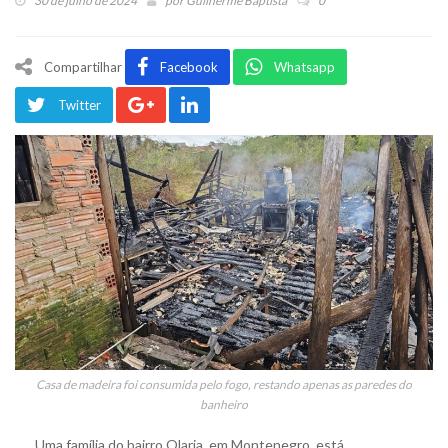
30 de julho de 2024
por
Guilherme Baptista
0
Compartilhar
Facebook
Whatsapp
Twitter
Casa de madeira foi consumida pelo fogo, restando apenas as paredes do
banheiro
Uma família do bairro Olaria, em Montenegro, está