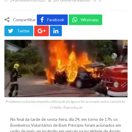
24 de outubro de 2025
por
Guilherme Baptista
0
Compartilhar
Facebook
Whatsapp
Twitter
Problema na bomba impediu utilização da água e foi acionado outro caminhão -
Crédito: Reprodução
No final da tarde de sexta-feira, dia 24, em torno de 17h, os
Bombeiros Voluntários de Bom Princípio foram acionados em
razão de mais um incêndio em veículo na localidade de Arroio