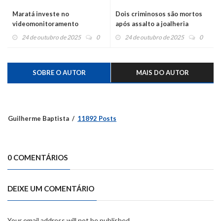
Maratá investe no
Dois criminosos são mortos
videomonitoramento
após assalto a joalheria
24 de outubro de 2025
0
24 de outubro de 2025
0
SOBRE O AUTOR
MAIS DO AUTOR
Guilherme Baptista
11892 Posts
0 COMENTÁRIOS
DEIXE UM COMENTÁRIO
Your email address will not be published.