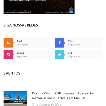
SIGA NOSSAS REDES
4 mil
97 mil
Assinantes
Seguidores
53,6 mil
618
Seguidores
Seguidores
EVENTOS
Dia dos Pais no CSP: uma manhã para criar
memórias inesquecíveis em família!
6 de agosto de 2026