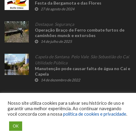
Festa da Bergamota e das Flores
27 de agosto de 2024
Destaque
,
Segurança
Operação Braço de Ferro combate furtos de
caminhões munck e extorsões
14 de julho de 2025
Capela de Santana
,
Pelo Vale
,
São Sebastião do Caí
,
Utilidade Pública
Manutenção pode causar falta de água no Caí e
Capela
14 de dezembro de 2022
Nosso site utiliza cookies para salvar seu histórico de uso e
garantir uma melhor experiência. Ao continuar navegando
você concorda com a nossa
política de cookies e privacidade
.
© 2023 Fato Novo - Todos os direitos reservados. Desenvolvido por
Delalibera
.
OK