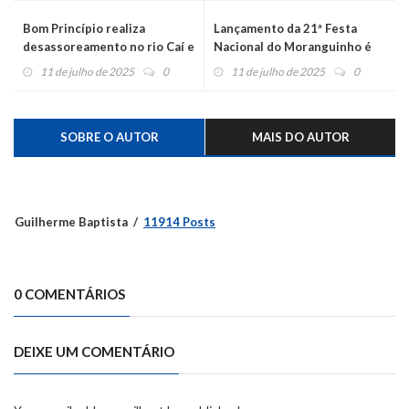
Bom Princípio realiza
Lançamento da 21ª Festa
desassoreamento no rio Caí e
Nacional do Moranguinho é
arroio Forromeco
neste domingo, com
11 de julho de 2025
0
11 de julho de 2025
0
programação gratuita
SOBRE O AUTOR
MAIS DO AUTOR
Guilherme Baptista
11914 Posts
0 COMENTÁRIOS
DEIXE UM COMENTÁRIO