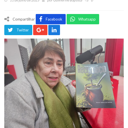
11 de julho de 2025
por
Guilherme Baptista
0
Compartilhar
Facebook
Whatsapp
Twitter