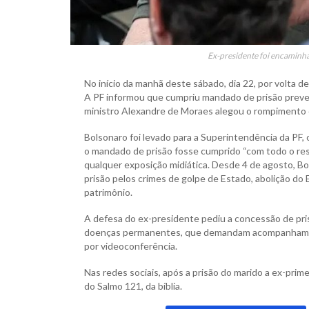
Ex-presidente foi encaminha
No início da manhã deste sábado, dia 22, por volta de 
A PF informou que cumpriu mandado de prisão preven
ministro Alexandre de Moraes alegou o rompimento d
Bolsonaro foi levado para a Superintendência da PF,
o mandado de prisão fosse cumprido “com todo o res
qualquer exposição midiática. Desde 4 de agosto, Bo
prisão pelos crimes de golpe de Estado, abolição do 
patrimônio.
A defesa do ex-presidente pediu a concessão de prisã
doenças permanentes, que demandam acompanhament
por videoconferência.
Nas redes sociais, após a prisão do marido a ex-pri
do Salmo 121, da bíblia.