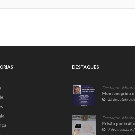
ORIAS
DESTAQUES
s
Destaque
,
Monte
Montenegrino m
le
25 de outubro d
es
ia
Destaque
,
Monte
Prisão por tráf
nça
7 de novembro d
s