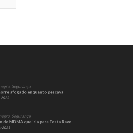
negro
,
Segurança
orre afogado enquanto pescava
e 2023
negro
,
Segurança
ico de MDMA que iria para Festa Rave
e 2021