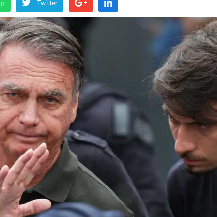
pp
Twitter