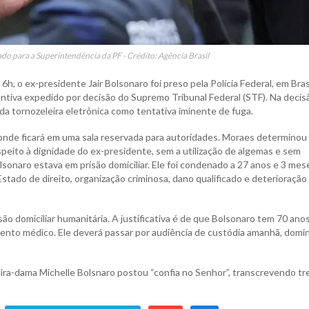
do para a Superintendência da PF - Crédito: Agência Brasil
6h, o ex-presidente Jair Bolsonaro foi preso pela Polícia Federal, em Brasí
tiva expedido por decisão do Supremo Tribunal Federal (STF). Na decisã
a tornozeleira eletrônica como tentativa iminente de fuga.
 onde ficará em uma sala reservada para autoridades. Moraes determinou
peito à dignidade do ex-presidente, sem a utilização de algemas e sem
lsonaro estava em prisão domiciliar. Ele foi condenado a 27 anos e 3 mes
Estado de direito, organização criminosa, dano qualificado e deterioração
o domiciliar humanitária. A justificativa é de que Bolsonaro tem 70 ano
o médico. Ele deverá passar por audiência de custódia amanhã, domi
meira-dama Michelle Bolsnaro postou “confia no Senhor”, transcrevendo t