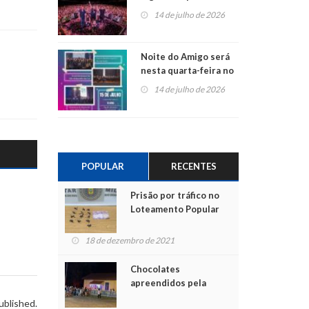
do Jota Quest nos 45
14 de julho de 2026
anos da Sicredi Ouro
Branco RS/MG
Noite do Amigo será
nesta quarta-feira no
Centro de Cultura de
14 de julho de 2026
São Sebastião do Caí
POPULAR
RECENTES
Prisão por tráfico no
Loteamento Popular
18 de dezembro de 2021
Chocolates
apreendidos pela
Polícia são entregues
ublished.