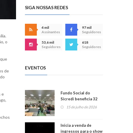
SIGA NOSSAS REDES
4 mil
97 mil
Assinantes
Seguidores
lia.
o, o
53,6 mil
618
Seguidores
Seguidores
 que
EVENTOS
es de
 do
Fundo Social do
s e
Sicredi beneficia 32
ngo,
projetos em
15 de julho de 2026
Montenegro
rechos
Inicia a venda de
ingressos para o show