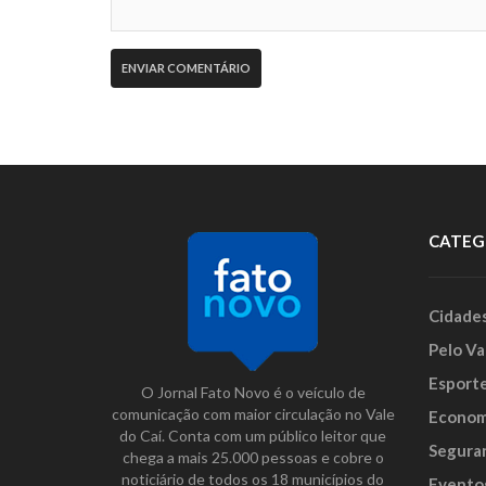
CATEG
Cidade
Pelo Va
Esport
O Jornal Fato Novo é o veículo de
comunicação com maior circulação no Vale
Econom
do Caí. Conta com um público leitor que
Segura
chega a mais 25.000 pessoas e cobre o
noticiário de todos os 18 municípios do
Evento