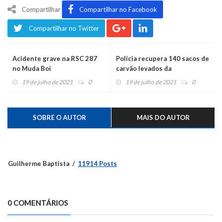
Compartilhar
Compartilhar no Facebook
Compartilhar no Twitter
Acidente grave na RSC 287
Polícia recupera 140 sacos de
no Muda Boi
carvão levados da
propriedade em que
19 de julho de 2021
0
19 de julho de 2021
0
empresário foi morto
SOBRE O AUTOR
MAIS DO AUTOR
Guilherme Baptista
11914 Posts
0 COMENTÁRIOS