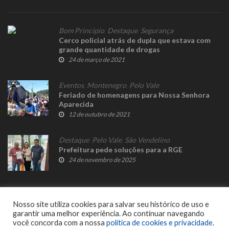
Bom Princípio
,
Destaque
,
Segurança
Cerco policial atrás de dupla que estava com
grande quantidade de drogas
24 de março de 2021
Eventos
,
Montenegro
,
Pelo Vale
Feriado de homenagens para Nossa Senhora
Aparecida
12 de outubro de 2021
Destaque
,
Pelo Vale
,
São Vendelino
Prefeitura pede soluções para a RGE
24 de novembro de 2025
Nosso site utiliza cookies para salvar seu histórico de uso e
garantir uma melhor experiência. Ao continuar navegando
você concorda com a nossa
política de cookies e privacidade
.