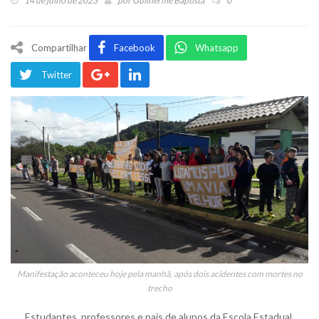
14 de julho de 2023
por
Guilherme Baptista
0
Compartilhar
Facebook
Whatsapp
Twitter
Manifestação aconteceu hoje pela manhã, após dois acidentes com mortes no
trecho
Estudantes, professores e pais de alunos da Escola Estadual