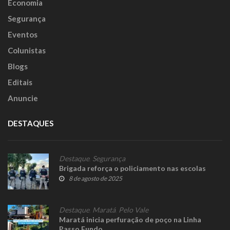
Economia
Segurança
Eventos
Colunistas
Blogs
Editais
Anuncie
DESTAQUES
Destaque
,
Segurança
Brigada reforça o policiamento nas escolas
8 de agosto de 2025
Destaque
,
Maratá
,
Pelo Vale
Maratá inicia perfuração de poço na Linha
Passo Fundo