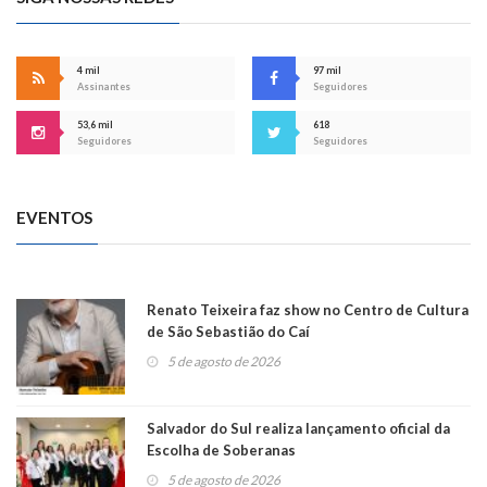
4 mil
97 mil
Assinantes
Seguidores
53,6 mil
618
Seguidores
Seguidores
EVENTOS
Renato Teixeira faz show no Centro de Cultura
de São Sebastião do Caí
5 de agosto de 2026
Salvador do Sul realiza lançamento oficial da
Escolha de Soberanas
5 de agosto de 2026