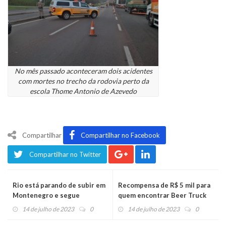
No mês passado aconteceram dois acidentes
com mortes no trecho da rodovia perto da
escola Thome Antonio de Azevedo
Compartilhar
Compartilhar no Facebook
Compartilhar no Twitter
Rio está parando de subir em
Recompensa de R$ 5 mil para
Montenegro e segue
quem encontrar Beer Truck
baixando no Caí
furtado
14 de julho de 2023
0
14 de julho de 2023
0