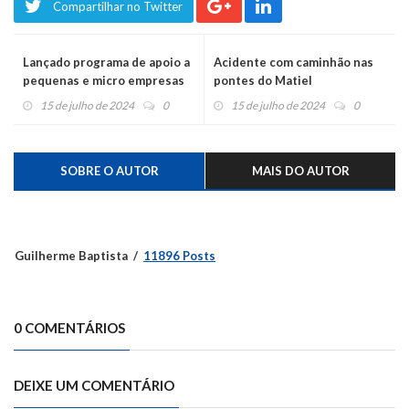
Compartilhar no Twitter
Lançado programa de apoio a
Acidente com caminhão nas
pequenas e micro empresas
pontes do Matiel
atingidas por enchentes
15 de julho de 2024
0
15 de julho de 2024
0
SOBRE O AUTOR
MAIS DO AUTOR
Guilherme Baptista
11896 Posts
0 COMENTÁRIOS
DEIXE UM COMENTÁRIO