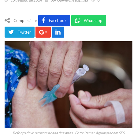
15 de julho de 2024
por
Guilherme Baptista
0
Compartilhar
Facebook
Whatsapp
Twitter
Reforço deve ocorrer a cada dez anos - Foto: Itamar Aguiar/Ascom SES