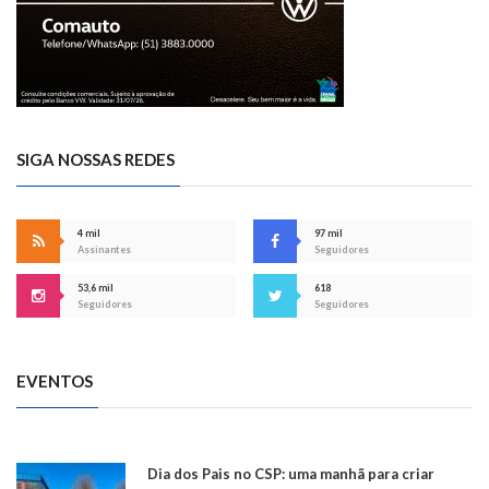
SIGA NOSSAS REDES
4 mil
97 mil
Assinantes
Seguidores
53,6 mil
618
Seguidores
Seguidores
EVENTOS
Dia dos Pais no CSP: uma manhã para criar