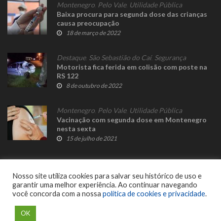
Montenegro
,
Pelo Vale
,
Utilidade Pública
Baixa procura para segunda dose das crianças
causa preocupação
18 de março de 2022
Destaque
,
São Sebastião do Caí
,
Segurança
Motorista fica ferida em colisão com poste na
RS 122
8 de outubro de 2022
Montenegro
,
Pelo Vale
,
Utilidade Pública
Vacinação com segunda dose em Montenegro
nesta sexta
15 de julho de 2021
Nosso site utiliza cookies para salvar seu histórico de uso e
garantir uma melhor experiência. Ao continuar navegando
você concorda com a nossa
política de cookies e privacidade
.
© 2023 Fato Novo - Todos os direitos reservados. Desenvolvido por
Delalibera
.
OK