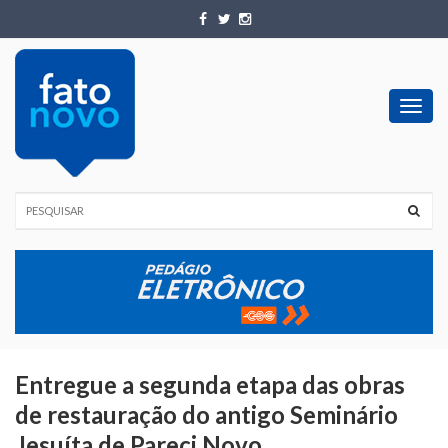
Toggl
navig
Entregue a segunda etapa das obras
de restauração do antigo Seminário
Jesuíta de Pareci Novo