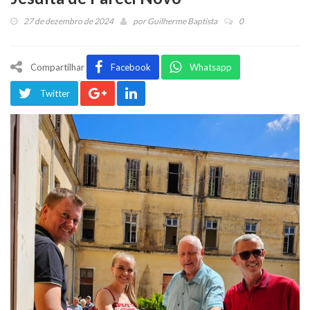
27 de dezembro de 2024
por
Guilherme Baptista
0
Compartilhar
Facebook
Whatsapp
Twitter