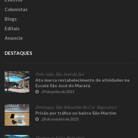
Colunistas
Blogs
Editais
Anuncie
DESTAQUES
Pelo Vale
,
São José do Sul
Ato marca restabelecimento de atividades na
Escola São José do Maratá
29 de junho de 2021
Destaque
,
São Sebastião do Caí
,
Segurança
Prisão por tráfico no bairro São Martim
28 de outubro de 2023
Destaque
,
Feliz
,
Pelo Vale