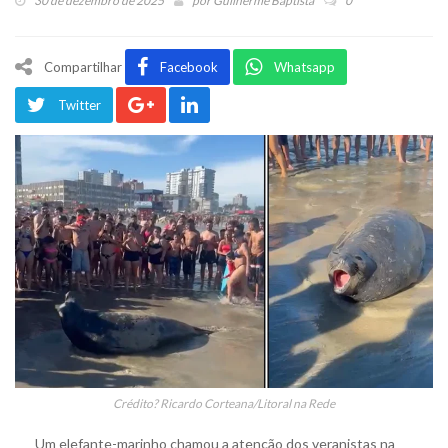
30 de dezembro de 2025
por
Guilherme Baptista
0
Compartilhar
Facebook
Whatsapp
Twitter
Crédito? Ricardo Corteana/Litoral na Rede
Um elefante-marinho chamou a atenção dos veranistas na