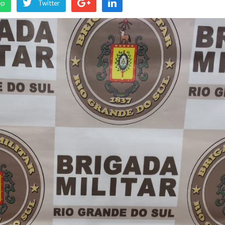
pp
Twitter