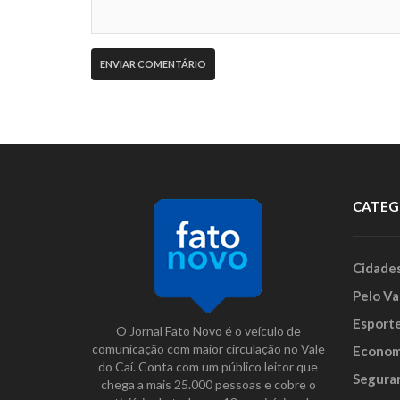
CATEG
Cidade
Pelo Va
Esport
O Jornal Fato Novo é o veículo de
comunicação com maior circulação no Vale
Econom
do Caí. Conta com um público leitor que
Segura
chega a mais 25.000 pessoas e cobre o