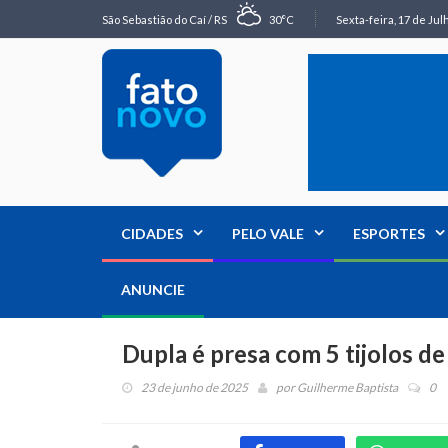
São Sebastião do Caí / RS
30°C
Sexta-feira, 17 de Jul
CIDADES
PELO VALE
ESPORTES
ANUNCIE
Dupla é presa com 5 tijolos d
23 de junho de 2025
por
Guilherme Baptista
0