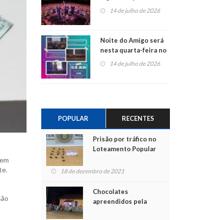
do Jota Quest nos 45
14 de julho de 2026
anos da Sicredi Ouro
Branco RS/MG
Noite do Amigo será
nesta quarta-feira no
Centro de Cultura de
14 de julho de 2026
São Sebastião do Caí
POPULAR
RECENTES
Prisão por tráfico no
Loteamento Popular
gem
te.
18 de dezembro de 2021
Chocolates
são
apreendidos pela
Polícia são entregues