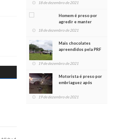
para crianças na
18 de dezembro de 2021
Chegada do Papai Noel
Homem é preso por
agredir e manter
mulher em cárcere
18 de dezembro de 2021
privado
Mais chocolates
apreendidos pela PRF
são entregues a
crianças no Natal
19 de dezembro de 2021
Solidário
Motorista é preso por
embriaguez após
acidente com dois
feridos
19 de dezembro de 2021