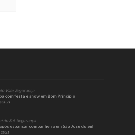
lo Vale
,
Segurança
aba com festa e show em Bom Princípio
de 2021
é do Sul
,
Segurança
pós espancar companheira em São José do Sul
e 2021