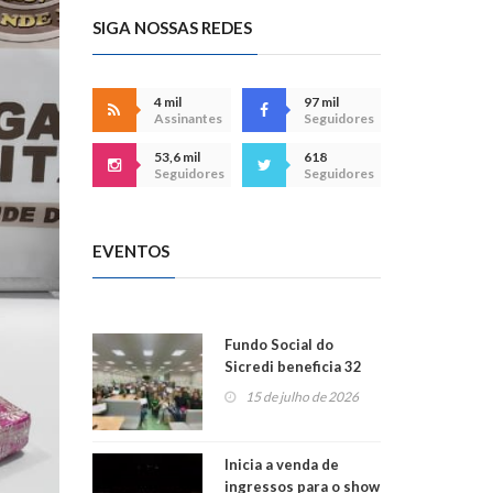
SIGA NOSSAS REDES
4 mil
97 mil
Assinantes
Seguidores
53,6 mil
618
Seguidores
Seguidores
EVENTOS
Fundo Social do
Sicredi beneficia 32
projetos em
15 de julho de 2026
Montenegro
Inicia a venda de
ingressos para o show