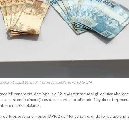
nha, R$ 3.251,00 em dinheiro e dois celulares - Crédito: BM
gada Militar ontem, domingo, dia 22, após tentarem fugir de uma aborda
ola contendo cinco tijolos de maconha, totalizando 4 kg do entorpecen
heiro e dois celulares.
cia de Pronto Atendimento (DPPA) de Montenegro, onde foi lavrada a pri