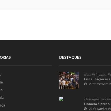
ORIAS
DESTAQUES
s
Bom Princípio
,
Pe
Fiscalização ac
le
20 de fevereiro 
es
ia
Destaque
,
São Jos
Homem é preso a
nça
23 de outubro d