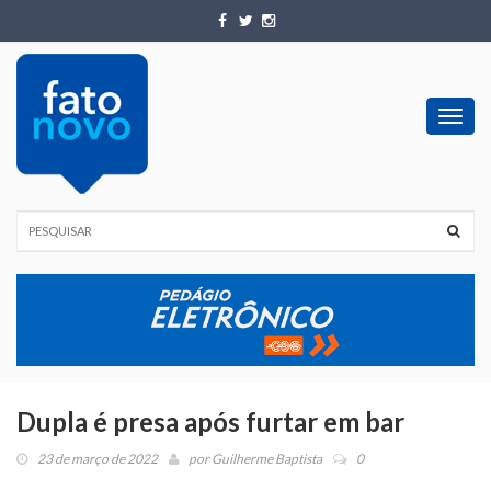
Toggl
navig
Dupla é presa após furtar em bar
23 de março de 2022
por
Guilherme Baptista
0