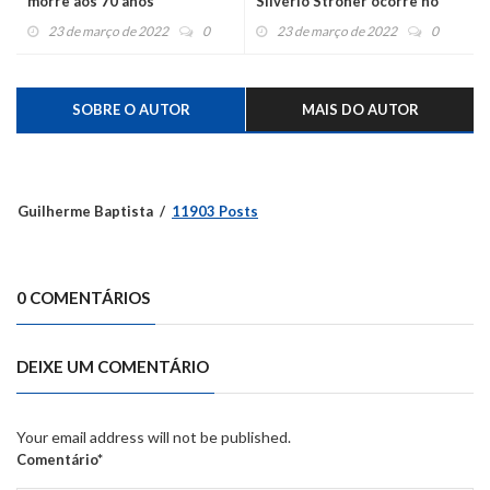
morre aos 70 anos
Silvério Ströher ocorre no
ginásio
23 de março de 2022
0
23 de março de 2022
0
SOBRE O AUTOR
MAIS DO AUTOR
Guilherme Baptista
11903 Posts
0 COMENTÁRIOS
DEIXE UM COMENTÁRIO
Your email address will not be published.
Comentário*