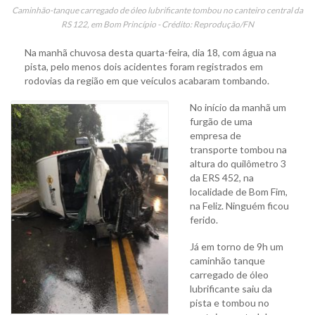
Caminhão-tanque carregado de óleo lubrificante tombou no canteiro central da
RS 122, em Bom Princípio - Crédito: Reprodução/FN
Na manhã chuvosa desta quarta-feira, dia 18, com água na
pista, pelo menos dois acidentes foram registrados em
rodovias da região em que veículos acabaram tombando.
No início da manhã um
furgão de uma
empresa de
transporte tombou na
altura do quilômetro 3
da ERS 452, na
localidade de Bom Fim,
na Feliz. Ninguém ficou
ferido.
Já em torno de 9h um
caminhão tanque
carregado de óleo
lubrificante saiu da
pista e tombou no