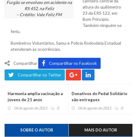
canteiro central da
Furgão se envolveu em acidente na
altura do quilômetro
RS 452, na Feliz
23 da ERS 122, em
– Crédito: Vale Feliz FM
Bom Princípio.
Também ninguém se
feriu.
Bombeiros Voluntários, Samu e Polícia Rodoviária Estadual
atenderam as ocorrências.
Compartilhar
Compartilhar no Facebook
Compartilhar no Twitter
Harmonia amplia vacinação a
Donativos do Pedal Solidário
jovens de 21 anos
são entregues
18 de agosto de 2021
0
18 de agosto de 2021
0
SOBRE O AUTOR
MAIS DO AUTOR