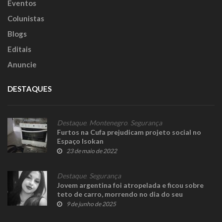
Eventos
Colunistas
Blogs
Editais
Anuncie
DESTAQUES
Destaque
,
Montenegro
,
Segurança
Furtos na Cufa prejudicam projeto social no
Espaço Isokan
23 de maio de 2022
Destaque
,
Segurança
Jovem argentina foi atropelada e ficou sobre
teto de carro, morrendo no dia do seu
aniversário
9 de junho de 2025