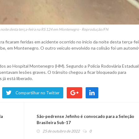
 noite desta terça-feira na RS 124 em Montenegro - Reprodução/FN
icaram feridas em acidente ocorrido no início da noite desta terça-fei
lube, em Montenegro. O outro veículo envolvido na colisão foi um automó
os ao Hospital Montenegro (HM). Segundo a Polícia Rodoviária Estadual
esentavam lesões graves. O trânsito chegou a ficar bloqueado para
já está liberado.
Compartilhar no Twitter
da
São-pedrense Jefinho é convocado para a Seleção
Brasileira Sub-17
25 de outubro de 2022
0