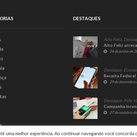
ORIAS
DESTAQUES
s
Alto Feliz
,
Desta
Alto Feliz arrec
le
24 de junho de 
es
ia
Destaque
,
Econo
Receita Federal
nça
29 de dezembro 
s
tas
Destaque
,
Pelo V
Campanha incent
27 de outubro d
e
rantir uma melhor experiência. Ao continuar navegando você concorda 