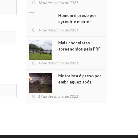
para crianças na
18 de dezembro de 2021
Chegada do Papai Noel
Homem é preso por
agredir e manter
mulher em cárcere
18 de dezembro de 2021
privado
Mais chocolates
apreendidos pela PRF
são entregues a
crianças no Natal
19 de dezembro de 2021
Solidário
Motorista é preso por
embriaguez após
acidente com dois
feridos
19 de dezembro de 2021