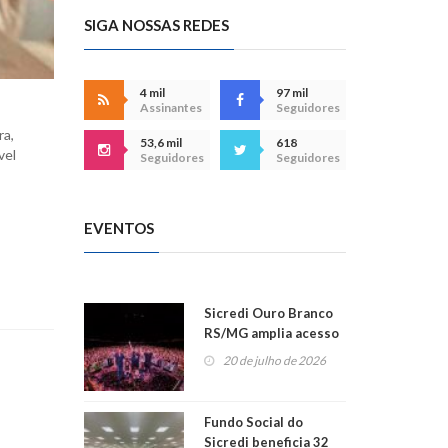
SIGA NOSSAS REDES
4 mil
97 mil
Assinantes
Seguidores
ra,
53,6 mil
618
vel
Seguidores
Seguidores
EVENTOS
Sicredi Ouro Branco
RS/MG amplia acesso
ao show dos 45 anos
20 de julho de 2026
para mais associados
Fundo Social do
Sicredi beneficia 32