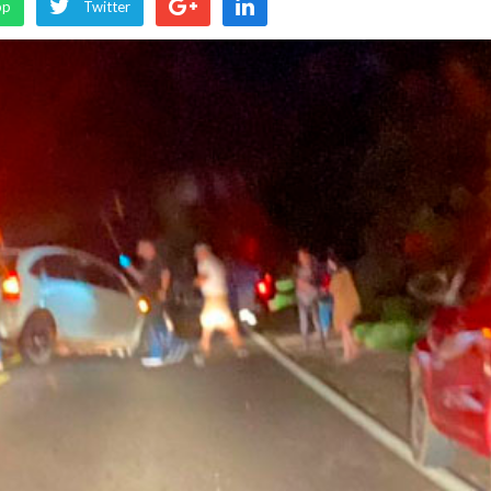
pp
Twitter