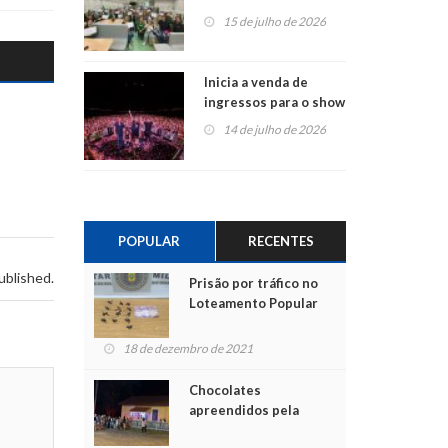
projetos em
15 de julho de 2026
Montenegro
Inicia a venda de
ingressos para o show
do Jota Quest nos 45
14 de julho de 2026
anos da Sicredi Ouro
Branco RS/MG
POPULAR
RECENTES
ublished.
Prisão por tráfico no
Loteamento Popular
18 de dezembro de 2021
Chocolates
apreendidos pela
Polícia são entregues