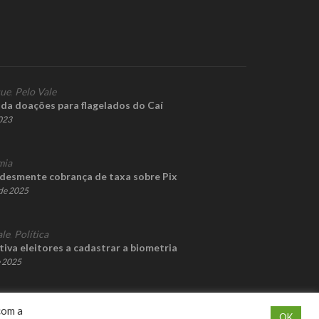
que
,
Pelo Vale
ada doações para flagelados do Caí
2023
mia
 desmente cobrança de taxa sobre Pix
de 2025
ale
,
Política
iva eleitores a cadastrar a biometria
e 2025
com a
OK