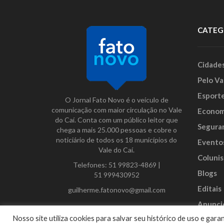
CATEG
Cidade
Pelo Va
Esport
O Jornal Fato Novo é o veículo de
comunicação com maior circulação no Vale
Econom
do Caí. Conta com um público leitor que
Segura
chega a mais 25.000 pessoas e cobre o
noticiário de todos os 18 municípios do
Evento
Vale do Caí.
Colunis
Telefones:
51 99823-4869
|
Blogs
51 999430952
Editais
guilherme.fatonovo@gmail.com
Anunci
Facebook
Instagram
Twitter
Nosso site utiliza cookies para salvar seu histórico de uso e ga