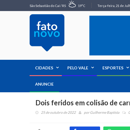
São Sebastião do Caí / RS
19°C
Terça-feira, 21 de Jul
CIDADES
PELO VALE
ESPORTES
ANUNCIE
Dois feridos em colisão de ca
25 de outubro de 2022
por
Guilherme Baptista