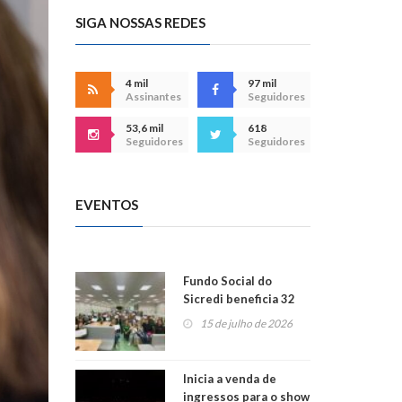
SIGA NOSSAS REDES
4 mil
97 mil
Assinantes
Seguidores
53,6 mil
618
Seguidores
Seguidores
EVENTOS
Fundo Social do
Sicredi beneficia 32
projetos em
15 de julho de 2026
Montenegro
Inicia a venda de
ingressos para o show