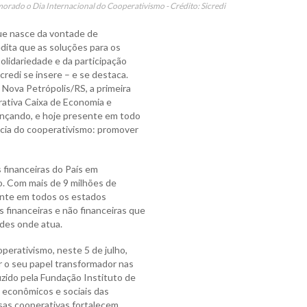
morado o Dia Internacional do Cooperativismo - Crédito: Sicredi
ue nasce da vontade de
ita que as soluções para os
olidariedade e da participação
credi se insere – e se destaca.
Nova Petrópolis/RS, a primeira
rativa Caixa de Economia e
ançando, e hoje presente em todo
ência do cooperativismo: promover
 financeiras do País em
co. Com mais de 9 milhões de
ente em todos os estados
s financeiras e não financeiras que
des onde atua.
perativismo, neste 5 de julho,
ar o seu papel transformador nas
ido pela Fundação Instituto de
 econômicos e sociais das
ssas cooperativas fortalecem