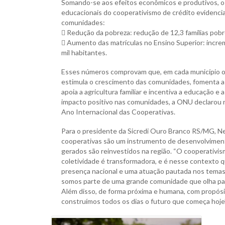
Somando-se aos efeitos econômicos e produtivos, os
educacionais do cooperativismo de crédito evidenci
comunidades:
 Redução da pobreza: redução de 12,3 famílias pobr
 Aumento das matrículas no Ensino Superior: incre
mil habitantes.
Esses números comprovam que, em cada município on
estimula o crescimento das comunidades, fomenta a 
apoia a agricultura familiar e incentiva a educação e 
impacto positivo nas comunidades, a ONU declarou
Ano Internacional das Cooperativas.
Para o presidente da Sicredi Ouro Branco RS/MG, Neo
cooperativas são um instrumento de desenvolvimento 
gerados são reinvestidos na região. “O cooperativis
coletividade é transformadora, e é nesse contexto qu
presença nacional e uma atuação pautada nos temas 
somos parte de uma grande comunidade que olha par
Além disso, de forma próxima e humana, com propósi
construímos todos os dias o futuro que começa hoje”,