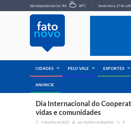
São Sebastião do Caí / RS
30°C
Sexta-feira, 17 de Jul
CIDADES
PELO VALE
ESPORTES
ANUNCIE
Dia Internacional do Cooperat
vidas e comunidades
4 de julho de 2025
por
Guilherme Baptista
0