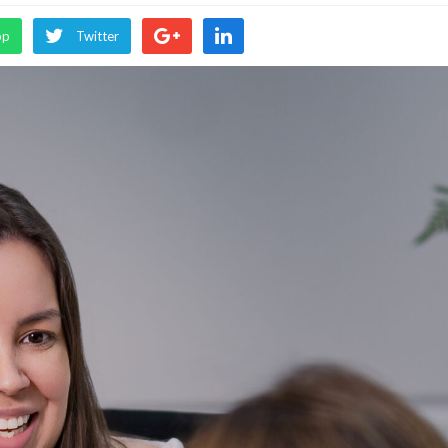
pp
Twitter