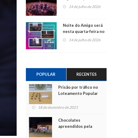
do Jota Quest nos 45
14 de julho de 2026
anos da Sicredi Ouro
Branco RS/MG
Noite do Amigo será
nesta quarta-feira no
Centro de Cultura de
14 de julho de 2026
São Sebastião do Caí
POPULAR
RECENTES
Prisão por tráfico no
Loteamento Popular
18 de dezembro de 2021
Chocolates
apreendidos pela
Polícia são entregues