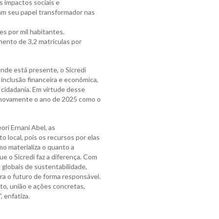
 impactos sociais e
am seu papel transformador nas
es por mil habitantes.
mento de 3,2 matrículas por
de está presente, o Sicredi
inclusão financeira e econômica,
a cidadania. Em virtude desse
 novamente o ano de 2025 como o
ri Ernani Abel, as
local, pois os recursos por elas
mo materializa o quanto a
e o Sicredi faz a diferença. Com
globais de sustentabilidade,
a o futuro de forma responsável.
to, união e ações concretas,
 enfatiza.