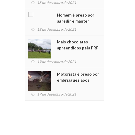
para crianças na
18 de dezembro de 2021
Chegada do Papai Noel
Homem é preso por
agredir e manter
mulher em cárcere
18 de dezembro de 2021
privado
Mais chocolates
apreendidos pela PRF
são entregues a
crianças no Natal
19 de dezembro de 2021
Solidário
Motorista é preso por
embriaguez após
acidente com dois
feridos
19 de dezembro de 2021