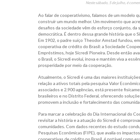
Neste sábado, 5 de julho, é come
Ao falar de cooperativismo, falamos de um modelo q
construir um mundo melhor. Um movimento que acred
desafios da sociedade vêm do esforço conjunto, da s
democrática. É dentro dessa grande história que o Si
Em 1902, o padre suíço Theodor Amstad fundou, em 
cooperativa de crédito do Brasil: a Sociedade Coope
Empréstimos, hoje Sicredi Pioneira. Desde então av
o Brasil, o Sicredi evolui, inova e mantém viva a ess
prosperidade por meio da cooperação.
Atualmente, o Sicredi é uma das maiores instituições
relação a ativos totais pela pesquisa Valor Econômi
associados e 2.900 agências, está presente fisicam
brasileiros e no Distrito Federal, oferecendo soluçõe
promovem a inclusão e fortalecimento das comunida
Para marcar a celebração do Dia Internacional do Coo
revisitar a história e a atuação do Sicredi é comprov
comunidades. Com dados recentes do estudo conduz
Pesquisas Econômicas (FIPE), que avalia os impactos
cooperativas de crédito no Brasil, é notável como e