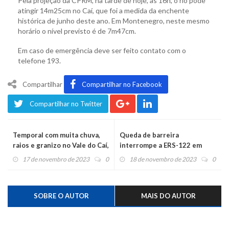
Pela projeção da CPRM, na tarde de hoje, às 16h, o rio pode
atingir 14m25cm no Caí, que foi a medida da enchente
histórica de junho deste ano. Em Montenegro, neste mesmo
horário o nível previsto é de 7m47cm.
Em caso de emergência deve ser feito contato com o
telefone 193.
Compartilhar
Compartilhar no Facebook
Compartilhar no Twitter
Temporal com muita chuva,
Queda de barreira
raios e granizo no Vale do Caí,
interrompe a ERS-122 em
com risco da décima
Alto Feliz
17 de novembro de 2023
0
18 de novembro de 2023
0
enchente
SOBRE O AUTOR
MAIS DO AUTOR