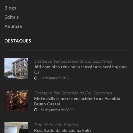
Blogs
Editais
Anuncie
DESTAQUES
Destaque
,
São Sebastião do Caí
,
Segurança
Júri com oito réus por assassinato será hoje no
Caí
25 de maio de 2023
Destaque
,
São Sebastião do Caí
,
Segurança
Motociclista morre em acidente na Avenida
Bruno Cassel
16 de janeiro de 2022
Feliz
,
Pelo Vale
,
Política
Resultado da eleição na Feliz