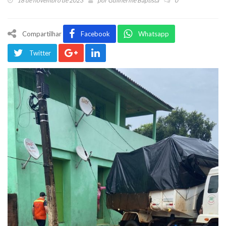
18 de novembro de 2023
por
Guilherme Baptista
0
Compartilhar
Facebook
Whatsapp
Twitter