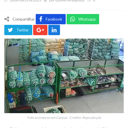
28 de março de 2025
por
Guilherme Baptista
0
Compartilhar
Facebook
Whatsapp
Twitter
Fato aconteceu em Canoas - Crédito: Reprodução