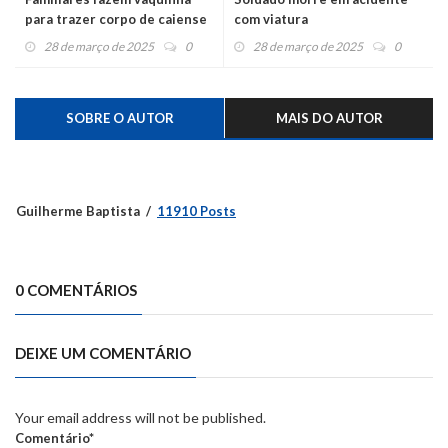
para trazer corpo de caiense
com viatura
morta na Índia
28 de março de 2025
0
28 de março de 2025
0
SOBRE O AUTOR
MAIS DO AUTOR
Guilherme Baptista
11910 Posts
0 COMENTÁRIOS
DEIXE UM COMENTÁRIO
Your email address will not be published.
Comentário*