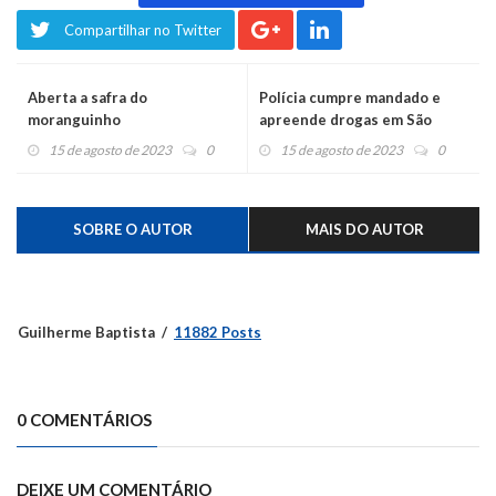
Compartilhar no Twitter
Aberta a safra do
Polícia cumpre mandado e
moranguinho
apreende drogas em São
Roque
15 de agosto de 2023
0
15 de agosto de 2023
0
SOBRE O AUTOR
MAIS DO AUTOR
Guilherme Baptista
11882 Posts
0 COMENTÁRIOS
DEIXE UM COMENTÁRIO