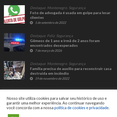
Destaque
,
Montenegro
,
Segurança
Foto de advogada é usada em golpe para lesar
clientes
1 de setembro de 2022
Destaque
,
Feliz
,
Segurança
Gêmeos de 1 ano e irmã de 2 anos foram
encontrados desesperados
7 de março de 2026
Destaque
,
Montenegro
,
Segurança
Família precisa de auxílio para reconstruir casa
destruída em incêndio
19 de novembro de 2022
Nosso site utiliza cookies para salvar seu histórico de uso e
garantir uma melhor experiência. Ao continuar navegando
você concorda com a nossa
política de cookies e privacidade
.
© 2023 Fato Novo - Todos os direitos reservados. Desenvolvido por
Delalibera
.