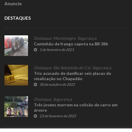
Anuncie
DESTAQUES
Destaque
,
Montenegro
,
Segurança
Caminhão de frango capota na BR 386
1 de fevereiro de 2021
Destaque
,
São Sebastião do Caí
,
Segurança
Trio acusado de danificar seis placas de
sinalização no Chapadão
30 de outubro de 2022
Destaque
,
Segurança
Três jovens morrem na colisão de carro em
árvore
23 de fevereiro de 2025