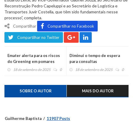
Reconstrução Pedro Capeluppi e ao Secretário de Logística e
Transportes Juvir Costella, que têm sido fundamentais nesse
processo”, completa.
Compartilhar
Compartilhar no Facebook
Compartilhar no Twitter
Emater alerta para os riscos
Diminui o tempo de espera
do Greening em pomares
para consultas
cítricos
18 de setembro de 2025
0
18 de setembro de 2025
0
SOBRE O AUTOR
MAIS DO AUTOR
Guilherme Baptista
11907 Posts