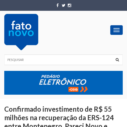
Toggl
navig
Confirmado investimento de R$ 55
milhões na recuperação da ERS-124
entre Montenegro, Pareci Novo e