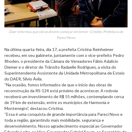
Daer informou que obras devem começar em breve - Crédito: Prefeitura de
Pareci Novo
Na última quarta-feira, dia 17, a prefeita Cristina Reinheimer
recebeu, em seu gabinete, juntamente com o vice-prefeito Pedro
Rhoden, o presidente da Câmara de Vereadores Fábio Adalício
Diemer e o diretor de Trânsito Radaelle Rodrigues, a visita do
Superintendente Assistente da Unidade Metropolitana de Esteio
do DAER, Sílvio Ávila.
“Na ocasião, fomos informados de que o início das obras de
reconstrução da RS-124 está próximo de acontecer. A rodovia
receberá um investimento de R$ 55 milhões, contemplando cerca
de 19 km de extensão, entre os municípios de Harmonia e
Montenegro”, destacou Cristina.
“Essa é uma conquista de grande importância para Pareci Novo e
toda a região, garantindo mais mobilidade, segurança e
desenvolvimento. Nosso agradecimento especial ao Governador
Eduardo Leite, ao Vice-Governador Gabriel Souza, ao Secretário de