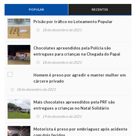
POPULAR
RECENTES
Prisão por tráfico no Loteamento Popular
18 de dezembro de 2021
Chocolates apreendidos pela Polícia são
entregues para crianças na Chegada do Papai
Noel
18 de dezembro de 2021
Homem é preso por agredir e manter mulher em
cárcere privado
18 de dezembro de 2021
Mais chocolates apreendidos pela PRF são
entregues a crianças no Natal Solidário
19 de dezembro de 2021
Motorista é preso por embriaguez após acidente
com dois feridos