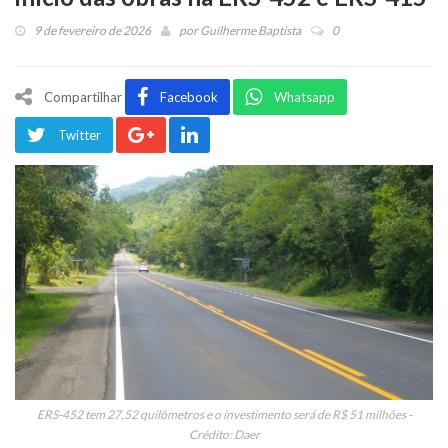
9 de fevereiro de 2026
por
Guilherme Baptista
0
Compartilhar
Facebook
Whatsapp
Twitter
ERS-452 tem 27,52 quilômetros e o investimento será de R$ 51 milhões -
Crédito: Daer