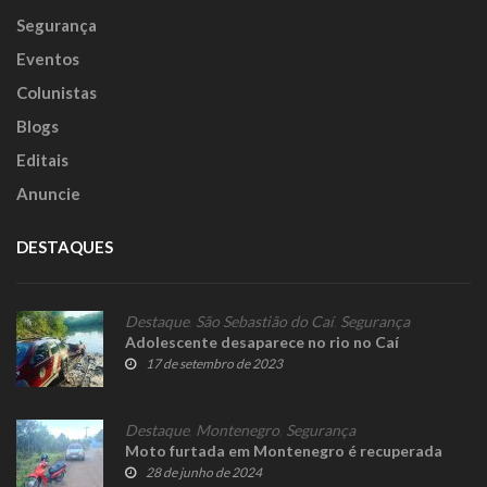
Segurança
Eventos
Colunistas
Blogs
Editais
Anuncie
DESTAQUES
Destaque
,
São Sebastião do Caí
,
Segurança
Adolescente desaparece no rio no Caí
17 de setembro de 2023
Destaque
,
Montenegro
,
Segurança
Moto furtada em Montenegro é recuperada
28 de junho de 2024