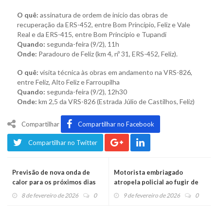
O quê:
assinatura de ordem de início das obras de
recuperação da ERS-452, entre Bom Princípio, Feliz e Vale
Real e da ERS-415, entre Bom Princípio e Tupandi
Quando:
segunda-feira (9/2), 11h
Onde:
Paradouro de Feliz (km 4, nº 31, ERS-452, Feliz).
O quê:
visita técnica às obras em andamento na VRS-826,
entre Feliz, Alto Feliz e Farroupilha
Quando:
segunda-feira (9/2), 12h30
Onde:
km 2,5 da VRS-826 (Estrada Júlio de Castilhos, Feliz)
Compartilhar
Compartilhar no Facebook
Compartilhar no Twitter
Previsão de nova onda de
Motorista embriagado
calor para os próximos dias
atropela policial ao fugir de
abordagem e é preso
8 de fevereiro de 2026
0
9 de fevereiro de 2026
0