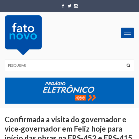
Toggl
navig
Confirmada a visita do governador e
vice-governador em Feliz hoje para
início das obras na ERS-452 e ERS-415