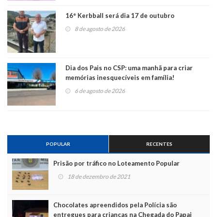
16° Kerbball será dia 17 de outubro
8 de agosto de 2026
Dia dos Pais no CSP: uma manhã para criar
memórias inesquecíveis em família!
6 de agosto de 2026
POPULAR
RECENTES
Prisão por tráfico no Loteamento Popular
18 de dezembro de 2021
Chocolates apreendidos pela Polícia são
entregues para crianças na Chegada do Papai